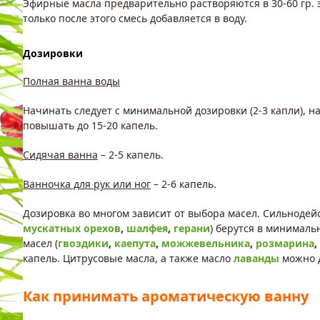
Эфирные масла предварительно растворяются в 30-60 гр. 
только после этого смесь добавляется в воду.
Дозировки
Полная ванна воды
Начинать следует с минимальной дозировки (2-3 капли), 
повышать до 15-20 капель.
Сидячая ванна
– 2-5 капель.
Ванночка для рук или ног
– 2-6 капель.
Дозировка во многом зависит от выбора масел. Сильнодей
мускатных орехов
,
шалфея
,
герани
) берутся в минималь
масел (
гвоздики
,
каепута
,
можжевельника
,
розмарина
,
капель. Цитрусовые масла, а также масло
лаванды
можно д
Как принимать ароматическую ванну