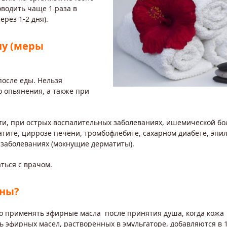
водить чаще 1 раза в
ерез 1-2 дня).
ну (меры
осле еды. Нельзя
 опьянения, а также при
ти, при острых воспалительных заболеваниях, ишемической бо
атите, циррозе печени, тромбофлебите, сахарном диабете, эпи
 заболеваниях (мокнущие дерматиты).
ться с врачом.
аны?
но применять эфирные масла после принятия душа, когда кожа
ль эфирных масел, растворенных в эмульгаторе, добавляются в 