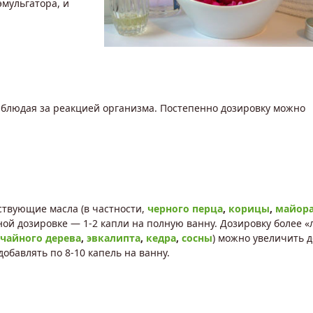
эмульгатора, и
наблюдая за реакцией организма. Постепенно дозировку можно
ствующие масла (в частности,
черного перца
,
корицы
,
майор
ной дозировке — 1-2 капли на полную ванну. Дозировку более «
чайного дерева
,
эвкалипта
,
кедра
,
сосны
) можно увеличить д
обавлять по 8-10 капель на ванну.