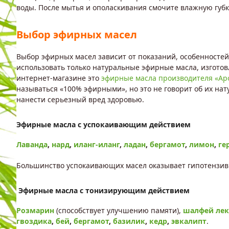
воды. После мытья и ополаскивания смочите влажную губку
Выбор эфирных масел
Выбор эфирных масел зависит от показаний, особенностей
использовать только натуральные эфирные масла, изгото
интернет-магазине это
эфирные масла производителя «А
называться «100% эфирными», но это не говорит об их нат
нанести серьезный вред здоровью.
Эфирные масла с успокаивающим действием
Лаванда
,
нард
,
иланг-иланг
,
ладан
,
бергамот
,
лимон
,
ге
Большинство успокаивающих масел оказывает гипотензив
Эфирные масла с тонизирующим действием
Розмарин
(способствует улучшению памяти),
шалфей лек
гвоздика
,
бей
,
бергамот
,
базилик
,
кедр
,
эвкалипт
.