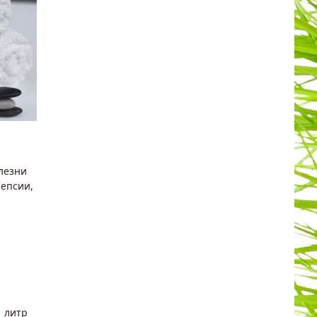
лезни
лепсии,
1 литр