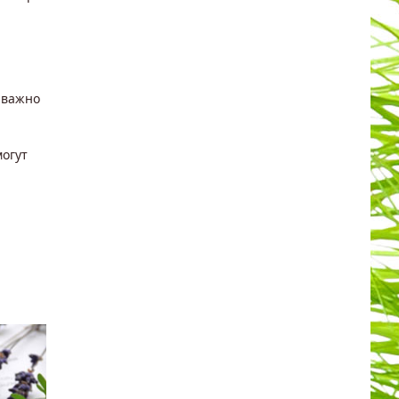
 важно
могут