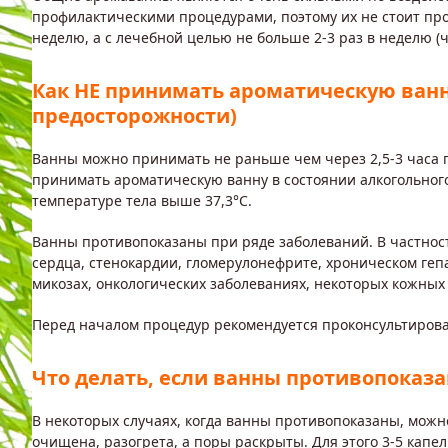
профилактическими процедурами, поэтому их не стоит про
неделю, а с лечебной целью не больше 2-3 раз в неделю (ч
Как НЕ принимать ароматическую ван
предосторожности)
Ванны можно принимать не раньше чем через 2,5-3 часа п
принимать ароматическую ванну в состоянии алкогольного
температуре тела выше 37,3°С.
Ванны противопоказаны при ряде заболеваний. В частнос
сердца, стенокардии, гломерулонефрите, хроническом геп
микозах, онкологических заболеваниях, некоторых кожных
Перед началом процедур рекомендуется проконсультирова
Что делать, если ванны противопоказ
В некоторых случаях, когда ванны противопоказаны, мож
очищена, разогрета, а поры раскрыты. Для этого 3-5 капе