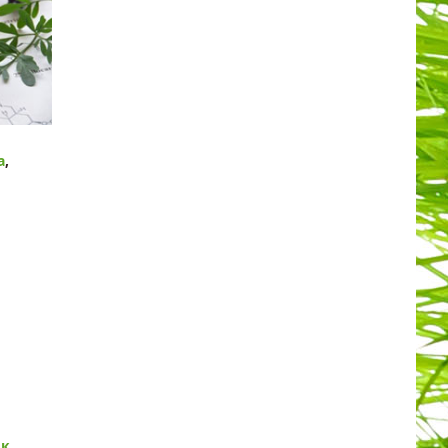
а
,
ик
,