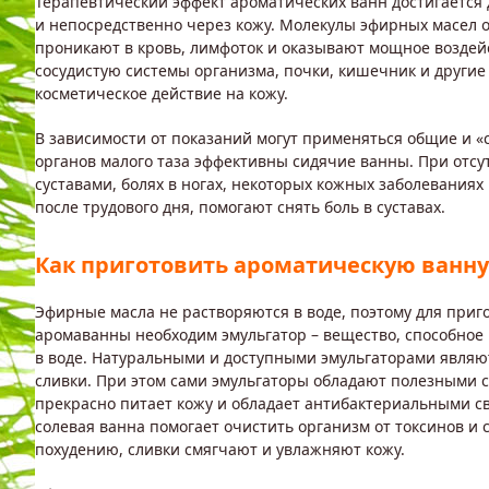
Терапевтический эффект ароматических ванн достигается 
и непосредственно через кожу. Молекулы эфирных масел
проникают в кровь, лимфоток и оказывают мощное воздей
сосудистую системы организма, почки, кишечник и другие
косметическое действие на кожу.
В зависимости от показаний могут применяться общие и «с
органов малого таза эффективны сидячие ванны. При отсу
суставами, болях в ногах, некоторых кожных заболевани
после трудового дня, помогают снять боль в суставах.
Как приготовить ароматическую ванну
Эфирные масла не растворяются в воде, поэтому для приг
аромаванны необходим эмульгатор – вещество, способное 
в воде. Натуральными и доступными эмульгаторами являют
сливки. При этом сами эмульгаторы обладают полезными 
прекрасно питает кожу и обладает антибактериальными с
солевая ванна помогает очистить организм от токсинов и 
похудению, сливки смягчают и увлажняют кожу.