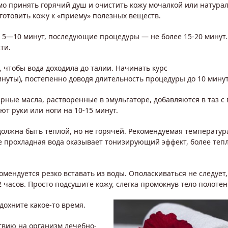
о принять горячий душ и очистить кожу мочалкой или натура
готовить кожу к «приему» полезных веществ.
е 5—10 минут, последующие процедуры — не более 15-20 минут.
ти.
, чтобы вода доходила до талии. Начинать курс
нуты), постепенно доводя длительность процедуры до 10 минут
ирные масла, растворенные в эмульгаторе, добавляются в таз с 
ают руки или ноги на 10-15 минут.
олжна быть теплой, но не горячей. Рекомендуемая температура
е прохладная вода оказывает тонизирующий эффект, более тепл
ендуется резко вставать из воды. Ополаскиваться не следует, 
 часов. Просто подсушите кожу, слегка промокнув тело полотен
дохните какое-то время.
вию на организм лечебно-