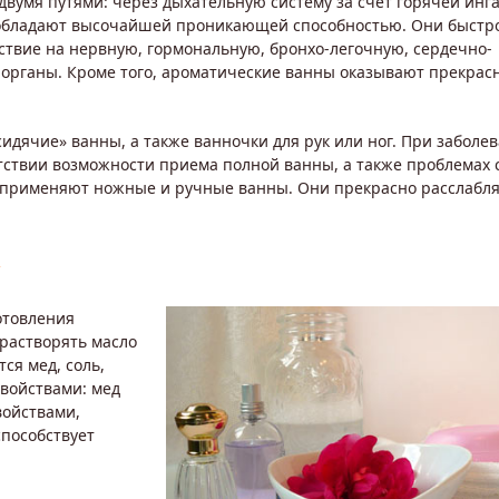
двумя путями: через дыхательную систему за счет горячей инг
 обладают высочайшей проникающей способностью. Они быстр
ствие на нервную, гормональную, бронхо-легочную, сердечно-
 органы. Кроме того, ароматические ванны оказывают прекрас
идячие» ванны, а также ванночки для рук или ног. При заболе
тствии возможности приема полной ванны, а также проблемах 
ях применяют ножные и ручные ванны. Они прекрасно расслабл
отовления
растворять масло
ся мед, соль,
свойствами: мед
войствами,
способствует