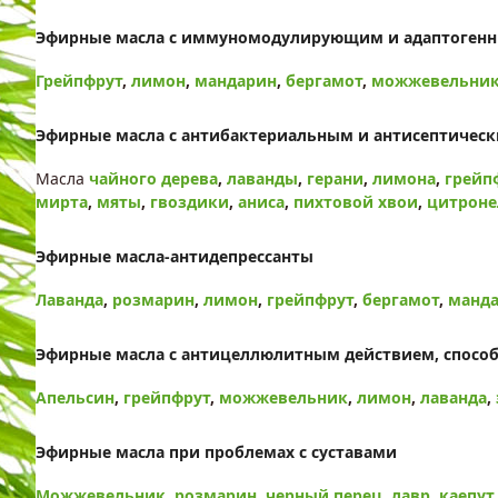
Эфирные масла с иммуномодулирующим и адаптоген
Грейпфрут
,
лимон
,
мандарин
,
бергамот
,
можжевельни
Эфирные масла с антибактериальным и антисептичес
Масла
чайного дерева
,
лаванды
,
герани
,
лимона
,
грейп
мирта
,
мяты
,
гвоздики
,
аниса
,
пихтовой хвои
,
цитрон
Эфирные масла-антидепрессанты
Лаванда
,
розмарин
,
лимон
,
грейпфрут
,
бергамот
,
манд
Эфирные масла с антицеллюлитным действием, спосо
Апельсин
,
грейпфрут
,
можжевельник
,
лимон
,
лаванда
,
Эфирные масла при проблемах с суставами
Можжевельник
,
розмарин
,
черный перец
,
лавр
,
каепут