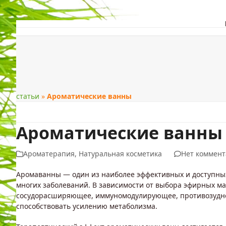
Skip
to
content
ЗДОРОВЬЕ
КРАС
статьи
»
Ароматические ванны
Ароматические ванны
Ароматерапия
,
Натуральная косметика
Нет коммен
Аромаванны — один из наиболее эффективных и доступны
многих заболеваний. В зависимости от выбора эфирных ма
сосудорасширяющее, иммуномодулирующее, противозудно
способствовать усилению метаболизма.