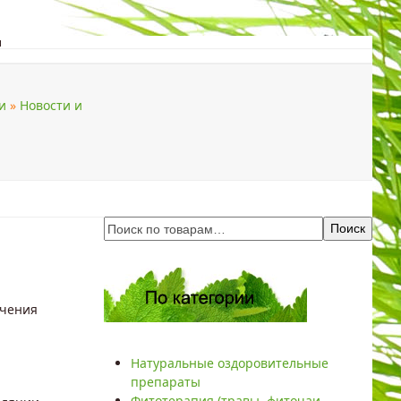
ы
поиск
и
»
Новости и
ДОМА
ПОДАРКИ
Поиск
ечения
Натуральные оздоровительные
препараты
Фитотерапия (травы, фиточаи,