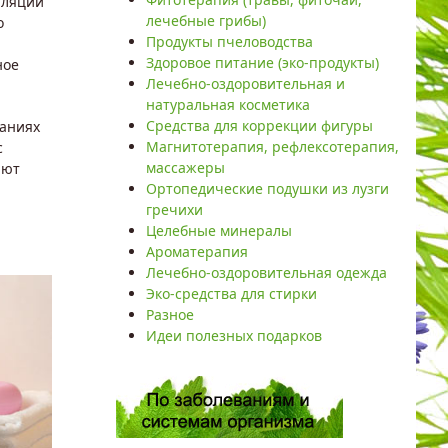
аляции
лечебные грибы)
о
Продукты пчеловодства
Здоровое питание (эко-продукты)
ное
Лечебно-оздоровительная и
натуральная косметика
Средства для коррекции фигуры
ваниях
Магнитотерапия, рефлексотерапия,
с
массажеры
яют
Ортопедические подушки из лузги
гречихи
Целебные минералы
Ароматерапия
Лечебно-оздоровительная одежда
Эко-средства для стирки
Разное
Идеи полезных подарков