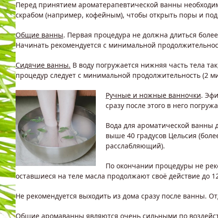
Перед принятием ароматерапевтической ванны необходим
скрабом (например, кофейным), чтобы открыть поры и под
Общие ванны
. Первая процедура не должна длиться боле
Начинать рекомендуется с минимальной продолжительнос
Сидячие ванны.
В воду погружается нижняя часть тела так
процедур следует с минимальной продолжительность (2 ми
Ручные и ножные ванночки
. Эф
сразу после этого в него погруж
Вода для ароматической ванны д
выше 40 градусов Цельсия (боле
расслабляющий).
По окончании процедуры не реком
оставшиеся на теле масла продолжают своё действие до 12
Не рекомендуется выходить из дома сразу после ванны. От
Общие аромаванны являются очень сильными по воздейст