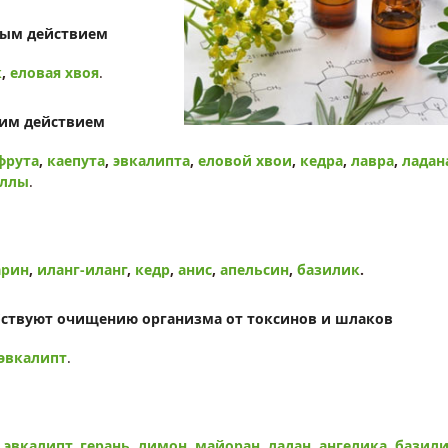
ным действием
к
,
еловая хвоя
.
ким действием
фрута
,
каепута
,
эвкалипта
,
еловой хвои
,
кедра
,
лавра
,
ладан
еллы
.
арин
,
иланг-иланг
,
кедр
,
анис
,
апельсин
,
базилик
.
бствуют очищению организма от токсинов и шлаков
эвкалипт
.
,
эвкалипт
,
герань
,
лимон
,
майоран
,
ладан
,
ангелика
,
базил