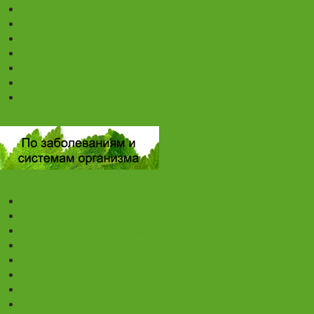
Ортопедические подушки из лузги гречихи
Целебные минералы
Ароматерапия
Лечебно-оздоровительная одежда
Эко-средства для стирки
Разное
Идеи полезных подарков
Иммунная система
Сердечно-сосудистая система
Бронхо-легочная система
Система пищеварения (ЖКТ)
Печень и желчевыводящие пути
Почки и мочевыделительная система
Помощь при ОРЗ, гриппе и ЛОР заболеваниях
Нервная система