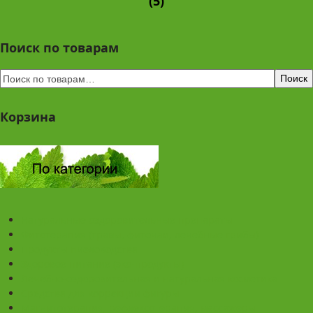
(5)
Поиск по товарам
Поиск
Корзина
Натуральные оздоровительные препараты
Фитотерапия (травы, фиточаи, лечебные грибы)
Продукты пчеловодства
Здоровое питание (эко-продукты)
Лечебно-оздоровительная и натуральная косметика
Средства для коррекции фигуры
Магнитотерапия, рефлексотерапия, массажеры