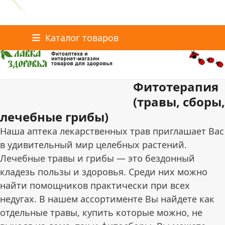
Главная
Статьи о здоровье
Интернет-магазин
Skip
Каталог товаров
Доставка и оплата
Скидки
Контакты
to
content
Фитотерапия
поиск
(травы, сборы,
лечебные грибы)
Наша аптека лекарственных трав приглашает Вас
в удивительный мир целебных растений.
Лечебные травы и грибы — это бездонный
кладезь пользы и здоровья. Среди них можно
найти помощников практически при всех
недугах. В нашем ассортименте Вы найдете как
отдельные травы, купить которые можно, не