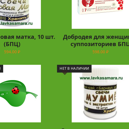
овая матка, 10 шт.
Добродея для женщин
(БПЦ)
суппозиториев БП
594.00
₽
598.00
₽
Подробнее
Подробнее
И
НЕТ В НАЛИЧИИ