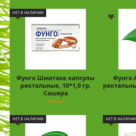
Подробнее
НЕТ В НАЛИЧИИ
Фунго Шиитаке капсулы
Фунго 
ректальные, 10*1,0 гр.
ректальны
Сашера
984.00
₽
Подробнее
НЕТ В НАЛИЧИИ
НЕТ В НАЛИЧИ