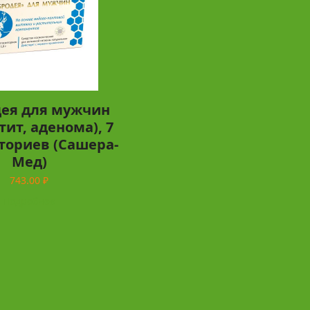
ея для мужчин
тит, аденома), 7
ториев (Сашера-
Мед)
743.00
₽
Подробнее