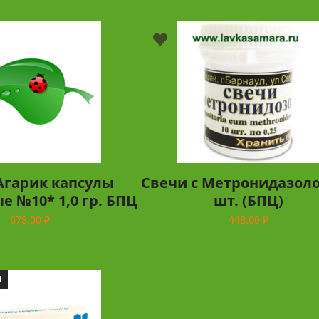
Подробнее
Подробнее
Агарик капсулы
Свечи с Метронидазоло
е №10* 1,0 гр. БПЦ
шт. (БПЦ)
678.00
₽
448.00
₽
В корзину
В корзину
И