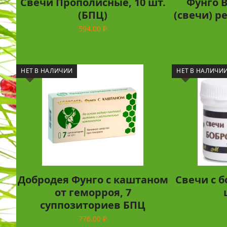
Свечи Прополисные, 10 шт.
Фунго 
(БПЦ)
(свечи) р
594.00
₽
Подробнее
НЕТ В НАЛИЧИИ
НЕТ В НАЛИЧИ
Добродея Фунго с каштаном
Свечи с б
от геморроя, 7
суппозиториев БПЦ
776.00
₽