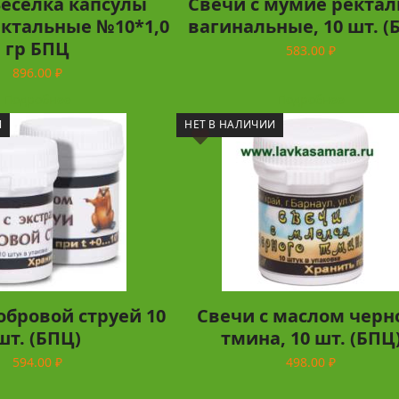
Веселка капсулы
Свечи с мумие ректал
ектальные №10*1,0
вагинальные, 10 шт. (
гр БПЦ
583.00
₽
896.00
₽
Подробнее
Подробнее
И
НЕТ В НАЛИЧИИ
обровой струей 10
Свечи с маслом черн
шт. (БПЦ)
тмина, 10 шт. (БПЦ
594.00
₽
498.00
₽