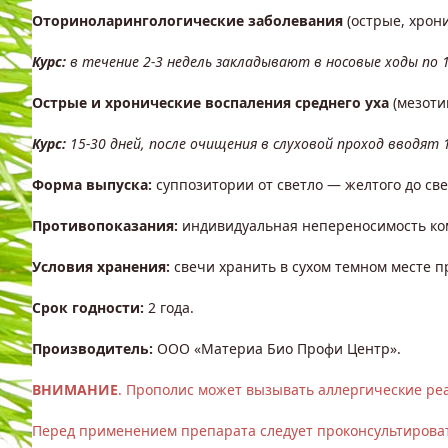
Оториноларингологические заболевания
(острые, хрон
Курс:
в течение 2-3 недель закладывают в носовые ходы по 1
Острые и хронические воспаления среднего уха
(мезоти
Курс:
15-30 дней, после очищения в слуховой проход вводят 
Форма выпуска:
суппозитории от светло — желтого до све
Противопоказания:
индивидуальная непереносимость ком
Условия хранения:
свечи хранить в сухом темном месте п
Срок годности:
2 года.
Производитель:
ООО «Материа Био Профи Центр».
ВНИМАНИЕ
. Прополис может вызывать аллергические ре
Перед применением препарата следует проконсультироват