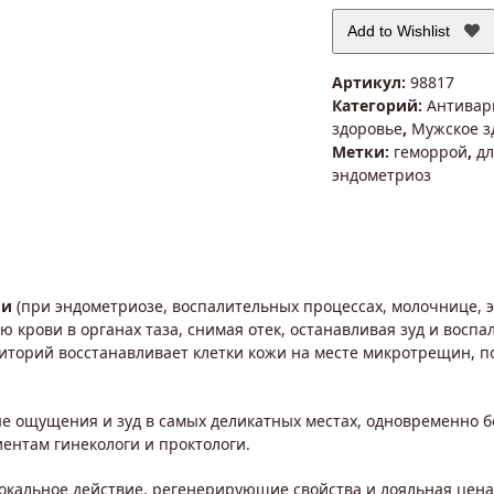
Add to Wishlist
Артикул:
98817
Категорий:
Антивар
здоровье
,
Мужское з
Метки:
геморрой
,
д
эндометриоз
ии
(при эндометриозе, воспалительных процессах, молочнице, 
 крови в органах таза, снимая отек, останавливая зуд и восп
торий восстанавливает клетки кожи на месте микротрещин, по
е ощущения и зуд в самых деликатных местах, одновременно б
ентам гинекологи и проктологи.
локальное действие, регенерирующие свойства и лояльная цен