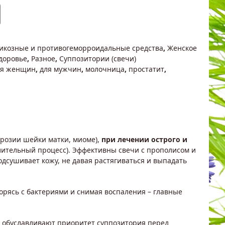
икозные и противогеморроидальные средства
,
Женское
доровье
,
Разное
,
Суппозитории (свечи)
ля женщин
,
для мужчин
,
молочница
,
простатит
,
эрозии шейки матки, миоме),
при лечении острого и
алительный процесс). Эффективны свечи с прополисом и
дсушивает кожу, не давая растягиваться и выпадать
орясь с бактериями и снимая воспаления – главные
а обуславливают приоритет суппозитория перед