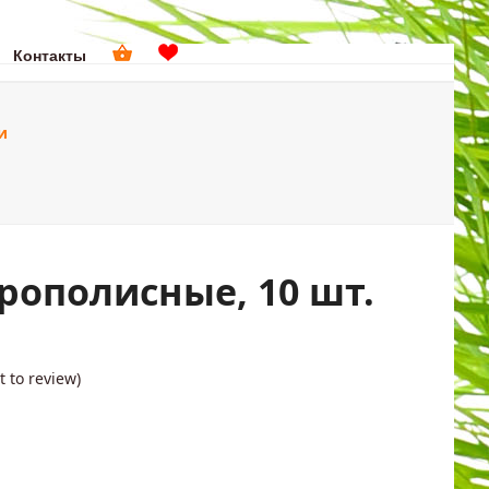
Контакты
поиск
и
ДОМА
ПОДАРКИ
рополисные, 10 шт.
st to review
)