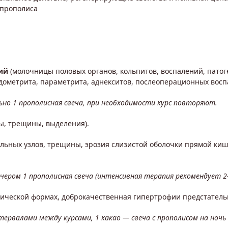
 прополиса
ий
(молочницы половых органов, кольпитов, воспалений, патоге
дометрита, параметрита, аднекситов, послеоперационных восп
льно 1 прополисная свеча, при необходимости курс повторяют.
ы, трещины, выделения).
льных узлов, трещины, эрозия слизистой оболочки прямой ки
чером 1 прополисная свеча (интенсивная терапия рекомендует 2-
нической формах, доброкачественная гипертрофии предстатель
нтервалами между курсами, 1 какао — свеча с прополисом на ночь