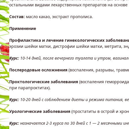
остальными видами лекарственных препаратов на основе
Состав:
масло какао, экстракт прополиса.
Применение
Профилактика и лечение гинекологических заболеван
эрозии шейки матки, дистрофии шейки матки, метрита, эн
Курс:
10-14 дней, после вечернего туалета и утром, вагина
Послеродовые осложнения
(воспаления, разрывы, травм
Проктологические заболевания
(воспаления геморроида
при парапроктитах).
Курс:
10-20 дней с соблюдением диеты и режима питания, ве
Урологические заболевания
(простатиты в острой и хро
Курс:
назначается 2-3 курса по 30 дней с 1 — 2 месячными и