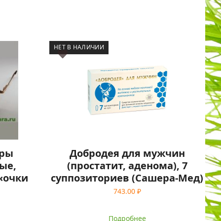
НЕТ В НАЛИЧИИ
еры
Добродея для мужчин
ые,
(простатит, аденома), 7
«очки
суппозиториев (Сашера-Мед)
743.00
₽
Подробнее