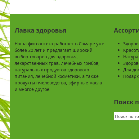
Лавка здоровья
Ассорт
Наша фитоаптека работает в Самаре уже
Здоров
более 20 лет и предлагает широкий
Красот
выбор товаров для здоровья,
Натура
лекарственных трав, лечебных грибов,
Здоров
натуральных продуктов здорового
Для до
питания, лечебной косметики, а также
Подарк
продукты пчеловодства, эфирные масла
и многое другое.
Поиск 