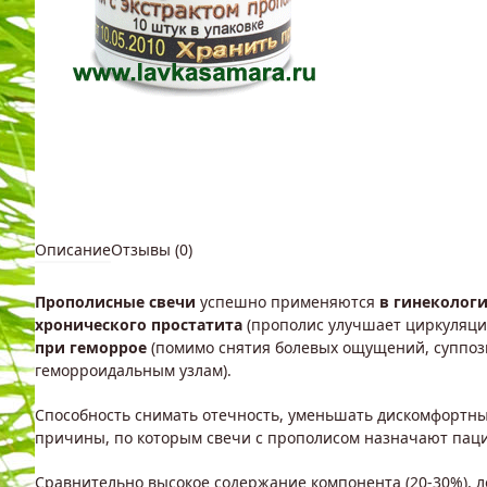
Описание
Отзывы (0)
Прополисные свечи
успешно применяются
в гинеколог
хронического простатита
(прополис улучшает циркуляцию
при геморрое
(помимо снятия болевых ощущений, суппози
геморроидальным узлам).
Способность снимать отечность, уменьшать дискомфортны
причины, по которым свечи с прополисом назначают паци
Сравнительно высокое содержание компонента (20-30%), 