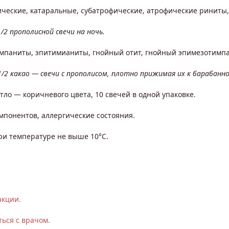
ические, катаральные, субатрофические, атрофические риниты,
/2 прополисной свечи на ночь.
мпаниты, эпитимианиты, гнойный отит, гнойный эпимезотимпа
1/2 какао — свечи с прополисом, плотно прижимая их к барабанно
тло — коричневого цвета, 10 свечей в одной упаковке.
понентов, аллергические состояния.
ри температуре не выше 10°С.
акции.
ься с врачом.