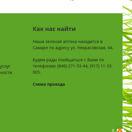
Как нас найти
Наша зеленая аптека находится в
Самаре по адресу ул. Некрасовская, 44.
Будем рады пообщаться с Вами по
телефонам: (846) 271-53-44, (917) 11-33-
услуг
005.
ьности
Схема проезда
0