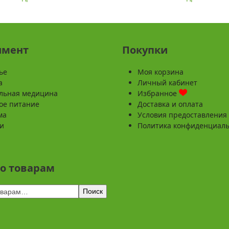
имент
Покупки
ье
Моя корзина
а
Личный кабинет
льная медицина
Избранное
ое питание
Доставка и оплата
ма
Условия предоставления 
и
Политика конфиденциал
по товарам
Поиск