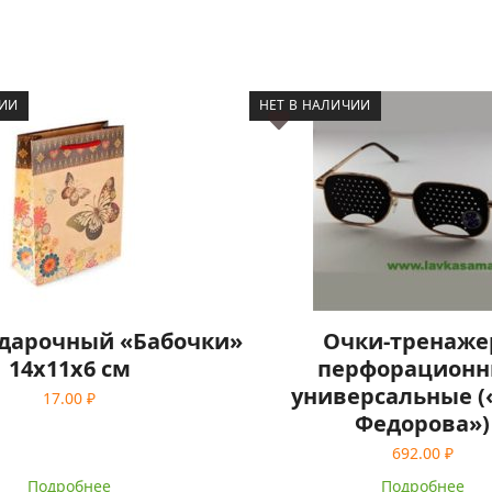
ЧИИ
НЕТ В НАЛИЧИИ
одарочный «Бабочки»
Очки-тренаж
14x11x6 см
перфорационн
универсальные (
17.00
₽
Федорова»)
692.00
₽
Подробнее
Подробнее