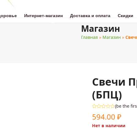
доровье
Интернет-магазин
Доставка и оплата
Скидки
Магазин
Главная
»
Магазин
»
Свеч
ОТА
НАТУРАЛЬНАЯ МЕДИЦИНА
ЗДОРОВОЕ ПИТАНИЕ
ДЛЯ 
Свечи П
(БПЦ)
(
be the fir
Оценка
594.00
₽
0
из
Нет в наличии
5