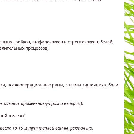
нных грибков, стафилококков и стрептококков, белей,
алительных процессов).
шки, послеоперационные раны, спазмы кишечника, боли
х разовое применение-утром и вечером).
ной железы).
 после 10-15 минут теплой ванны, ректально.