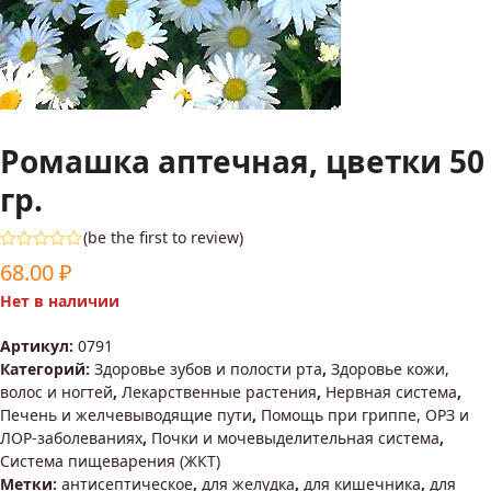
Ромашка аптечная, цветки 50
гр.
(
be the first to review
)
Оценка
68.00
₽
0
из
Нет в наличии
5
Артикул:
0791
Категорий:
Здоровье зубов и полости рта
,
Здоровье кожи,
волос и ногтей
,
Лекарственные растения
,
Нервная система
,
Печень и желчевыводящие пути
,
Помощь при гриппе, ОРЗ и
ЛОР-заболеваниях
,
Почки и мочевыделительная система
,
Система пищеварения (ЖКТ)
Метки:
антисептическое
,
для желудка
,
для кишечника
,
для