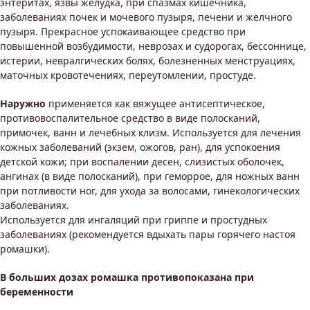
энтеритах, язвы желудка, при спазмах кишечника,
заболеваниях почек и мочевого пузыря, печени и желчного
пузыря. Прекрасное успокаивающее средство при
повышенной возбудимости, неврозах и судорогах, бессоннице,
истерии, невралгических болях, болезненных менструациях,
маточных кровотечениях, переутомлении, простуде.
Наружно
применяется как вяжущее антисептическое,
противовоспалительное средство в виде полосканий,
примочек, ванн и лечебных клизм. Используется для лечения
кожных заболеваний (экзем, ожогов, ран), для успокоения
детской кожи; при воспалении десен, слизистых оболочек,
ангинах (в виде полосканий), при геморрое, для ножных ванн
при потливости ног, для ухода за волосами, гинекологических
заболеваниях.
Используется для ингаляций при гриппе и простудных
заболеваниях (рекомендуется вдыхать пары горячего настоя
ромашки).
В больших дозах ромашка противопоказана при
беременности