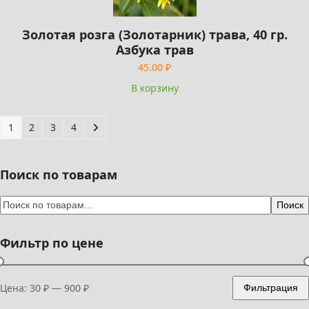
Золотая розга (Золотарник) трава, 40 гр.
Азбука трав
45.00
₽
В корзину
1
2
3
4
Поиск по товарам
Поиск
Фильтр по цене
Цена:
30 ₽
—
900 ₽
Фильтрация
Минимальная
Максимальная
цена
цена