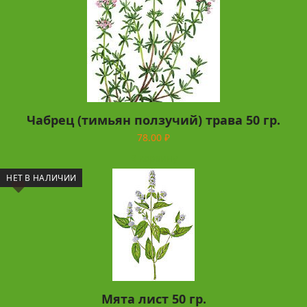
Чабрец (тимьян ползучий) трава 50 гр.
78.00
₽
В корзину
НЕТ В НАЛИЧИИ
Мята лист 50 гр.