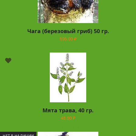
Чага (березовый гриб) 50 гр.
106.00
₽
В корзину
Мята трава, 40 гр.
48.00
₽
В корзину
НЕТ В НАЛИЧИИ