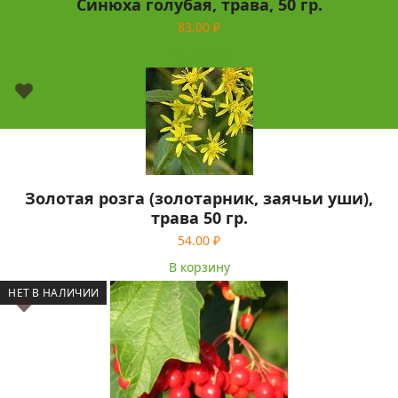
Синюха голубая, трава, 50 гр.
83.00
₽
Подробнее
Золотая розга (золотарник, заячьи уши),
трава 50 гр.
54.00
₽
В корзину
НЕТ В НАЛИЧИИ