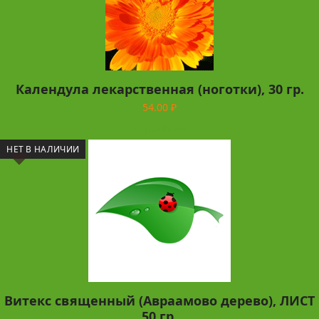
Календула лекарственная (ноготки), 30 гр.
54.00
₽
Подробнее
НЕТ В НАЛИЧИИ
Витекс священный (Авраамово дерево), ЛИСТ
50 гр.