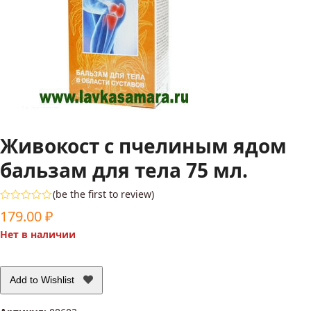
Живокост с пчелиным ядом
бальзам для тела 75 мл.
(
be the first to review
)
Оценка
179.00
₽
0
из
Нет в наличии
5
Add to Wishlist