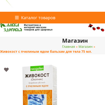
Главная
Статьи о здоровье
Интернет-магазин
Skip
Каталог товаров
Доставка и оплата
Скидки
Контакты
to
content
Магазин
поиск
Главная
»
Магазин
»
Живокост с пчелиным ядом бальзам для тела 75 мл.