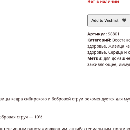
Нет в наличии
5
Add to Wishlist
Артикул:
98801
Категорий:
Восстан
здоровье
,
Живица ке
здоровье
,
Сердце и 
Метки:
для домашне
заживляющее
,
имму
ивицы кедра сибирского и бобровой струи рекомендуется для 
обровая струя — 10%.
нтенсивным ранозаживляющим, антибактериальным, противов