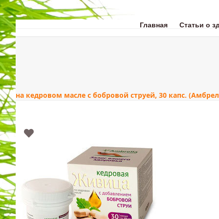
Skip
to
content
Главная
Статьи о з
ЗДОРОВЬЕ
КРАС
на кедровом масле с бобровой струей, 30 капс. (Амбре