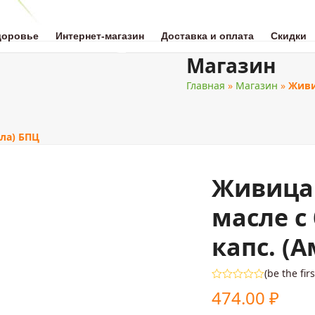
доровье
Интернет-магазин
Доставка и оплата
Скидки
Магазин
Главная
»
Магазин
»
Живи
ОТА
НАТУРАЛЬНАЯ МЕДИЦИНА
ЗДОРОВОЕ ПИТАНИЕ
ДЛЯ 
лла) БПЦ
Живица 
масле с
капс. (
(
be the fir
Оценка
474.00
₽
0
из