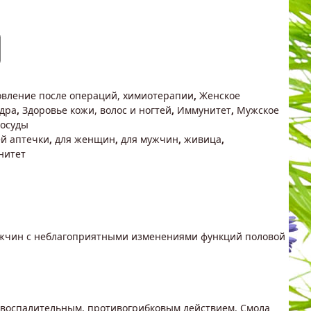
овление после операций, химиотерапии
,
Женское
дра
,
Здоровье кожи, волос и ногтей
,
Иммунитет
,
Мужское
сосуды
й аптечки
,
для женщин
,
для мужчин
,
живица
,
нитет
мужчин с неблагоприятными изменениями функций половой
оспалительным, противогрибковым действием. Смола