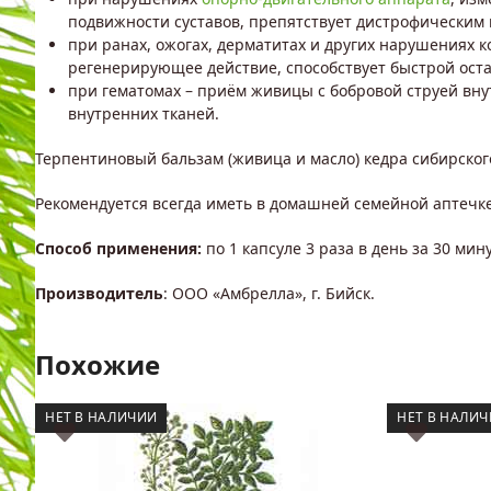
подвижности суставов, препятствует дистрофическим
при ранах, ожогах, дерматитах и других нарушениях 
регенерирующее действие, способствует быстрой ост
при гематомах – приём живицы с бобровой струей вну
внутренних тканей.
Терпентиновый бальзам (живица и масло) кедра сибирского
Рекомендуется всегда иметь в домашней семейной аптечке
Способ применения:
по 1 капсуле 3 раза в день за 30 мин
Производитель
: ООО «Амбрелла», г. Бийск.
Похожие
НЕТ В НАЛИЧИИ
НЕТ В НАЛИ