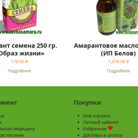
нт семена 250 гр.
Амарантовое масло
Образ жизни»
(ИП Белов)
179.00
₽
1,078.00
₽
Подробнее
Подробнее
имент
Покупки
ье
Моя корзина
а
Личный кабинет
льная медицина
Избранное
ое питание
Доставка и оплата