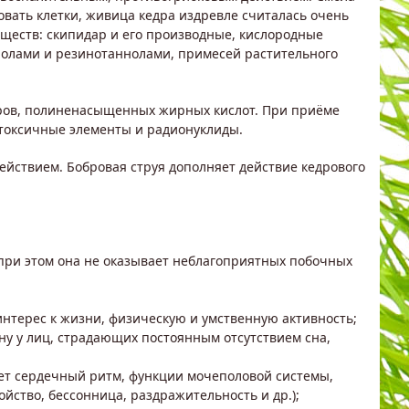
вать клетки, живица кедра издревле считалась очень
ществ: скипидар и его производные, кислородные
нолами и резинотаннолами, примесей растительного
иров, полиненасыщенных жирных кислот. При приёме
 токсичные элементы и радионуклиды.
ствием. Бобровая струя дополняет действие кедрового
 при этом она не оказывает неблагоприятных побочных
 интерес к жизни, физическую и умственную активность;
сну у лиц, страдающих постоянным отсутствием сна,
ает сердечный ритм, функции мочеполовой системы,
йство, бессонница, раздражительность и др.);