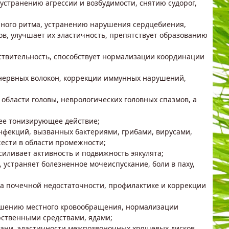
устранению агрессии и возбудимости, снятию судорог,
чного ритма, устранению нарушения сердцебиения,
ов, улучшает их эластичность, препятствует образованию
вствительность, способствует нормализации координации
 нервных волокон, коррекции иммунных нарушений,
области головы, неврологических головных спазмов, а
щее тонизирующее действие;
нфекций, вызванных бактериями, грибами, вирусами,
ести в области промежности;
иливает активность и подвижность эякулята;
 устраняет болезненное мочеиспускание, боли в паху,
а почечной недостаточности, профилактике и коррекции
чшению местного кровообращения, нормализации
рственными средствами, ядами;
ткани, эластичности межпозвоночных хрящевых дисков,