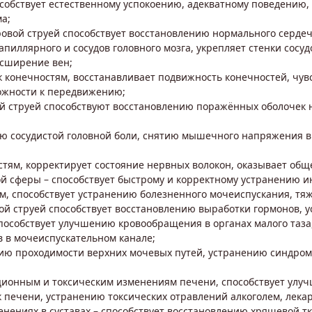
собствует естественному успокоению, адекватному поведению, 
а;
ровой струей способствует восстановлению нормального серде
ллярного и сосудов головного мозга, укрепляет стенки сосуд
асширение вен;
к конечностям, восстанавливает подвижность конечностей, чу
ожности к передвижению;
ой струей способствуют восстановлению поражённых оболочек
ию сосудистой головной боли, снятию мышечного напряжения в 
остям, корректирует состояние нервных волокон, оказывает об
й сферы – способствует быстрому и корректному устранению и
, способствует устранению болезненного мочеиспускания, тяж
й струей способствует восстановлению выработки гормонов, ус
пособствует улучшению кровообращения в органах малого таза,
 в мочеиспускательном канале;
ию проходимости верхних мочевых путей, устранению синдром
ционным и токсическим изменениям печени, способствует улу
 печени, устранению токсических отравлений алкоголем, лека
менениях в суставах – способствует восстановлению хрящевой 