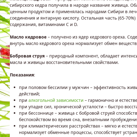
сибирского кедра получила в народе название живица. Об
ценным продуктом и применялась народами Сибири в лече
соединения и янтарную кислоту. Остальная часть (65-70
содержания, витаминами C и D.
Масло кедровое
– получено из ядер кедрового ореха. Со
внутрь масло кедрового ореха нормализует обмен веществ
Бобровая струя
– природный компонент, обладает интенс
масла и живицы восстановительными свойствами.
Показания
:
при половом бессилии у мужчин – эффективность живи
действий;
при
алкогольной зависимости
– гармонично и естестве
при упадке сил, хронической усталости – быстро восс
при бессоннице – живица с бобровой струей способств
беспокойством во время сна, внезапными пробуждени
при климактерических расстройствах – мягко и естес
нормализует обменные процессы, способствует устран