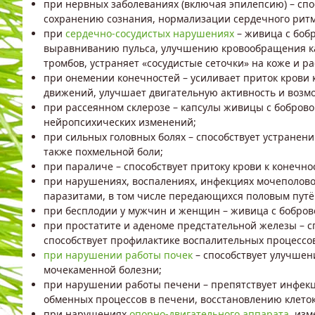
при нервных заболеваниях (включая эпилепсию) – спо
сохранению сознания, нормализации сердечного ритм
при
сердечно-сосудистых нарушениях
– живица с боб
выравниванию пульса, улучшению кровообращения капи
тромбов, устраняет «сосудистые сеточки» на коже и р
при онемении конечностей – усиливает приток крови 
движений, улучшает двигательную активность и возм
при рассеянном склерозе – капсулы живицы с бобров
нейропсихических изменений;
при сильных головных болях – способствует устранен
также похмельной боли;
при параличе – способствует притоку крови к конечн
при нарушениях, воспалениях, инфекциях мочеполово
паразитами, в том числе передающихся половым путём
при бесплодии у мужчин и женщин – живица с боброво
при простатите и аденоме предстательной железы – с
способствует профилактике воспалительных процессов
при нарушении работы почек
– способствует улучшен
мочекаменной болезни;
при нарушении работы печени – препятствует инфек
обменных процессов в печени, восстановлению клеток
при нарушениях
опорно-двигательного аппарата
, из