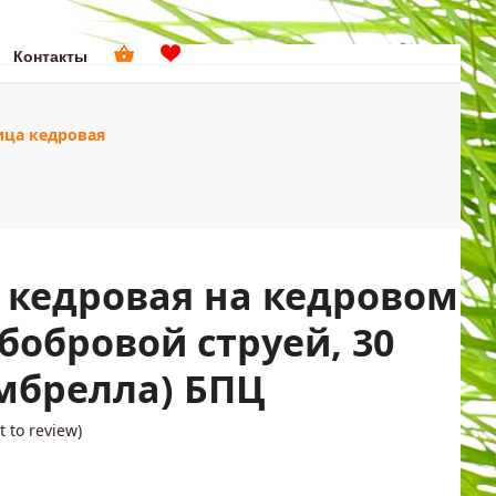
Контакты
поиск
ца кедровая
ДОМА
ПОДАРКИ
кедровая на кедровом
 бобровой струей, 30
Амбрелла) БПЦ
st to review
)