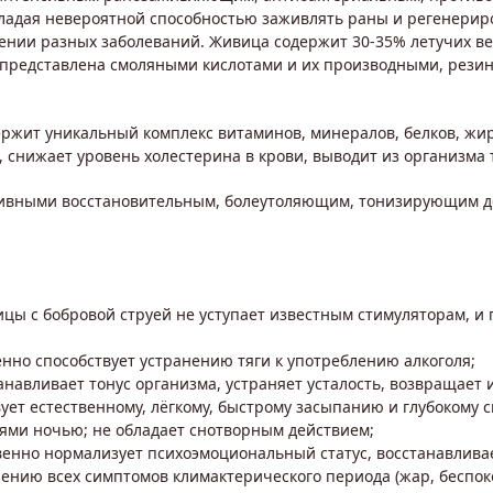
ладая невероятной способностью заживлять раны и регенериро
нии разных заболеваний. Живица содержит 30-35% летучих ве
%) представлена смоляными кислотами и их производными, рези
держит уникальный комплекс витаминов, минералов, белков, ж
, снижает уровень холестерина в крови, выводит из организма
ивными восстановительным, болеутоляющим, тонизирующим дей
цы с бобровой струей не уступает известным стимуляторам, и
нно способствует устранению тяги к употреблению алкоголя;
танавливает тонус организма, устраняет усталость, возвращает
ует естественному, лёгкому, быстрому засыпанию и глубокому 
ями ночью; не обладает снотворным действием;
твенно нормализует психоэмоциональный статус, восстанавлив
ению всех симптомов климактерического периода (жар, беспоко