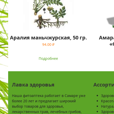
Аралия маньчжурская, 50 гр.
Амара
«
94.00
₽
Подробнее
Лавка здоровья
Ассорт
Наша фитоаптека работает в Самаре уже
Здоров
более 20 лет и предлагает широкий
Красот
выбор товаров для здоровья,
Натура
лекарственных трав, лечебных грибов,
Здоров