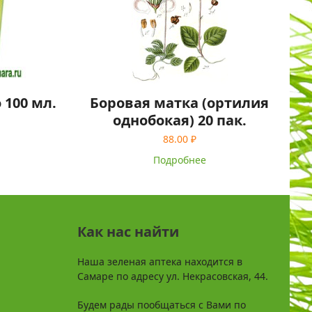
 100 мл.
Боровая матка (ортилия
однобокая) 20 пак.
88.00
₽
Подробнее
Как нас найти
Наша зеленая аптека находится в
Самаре по адресу ул. Некрасовская, 44.
Будем рады пообщаться с Вами по