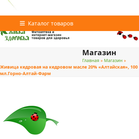
Главная
Статьи о здоровье
Каталог товаров
Skip
Каталог товаров
Контакты
to
content
Магазин
поиск
Главная
»
Магазин
»
Живица кедровая на кедровом масле 20% «Алтайская», 100
мл.Горно-Алтай-Фарм