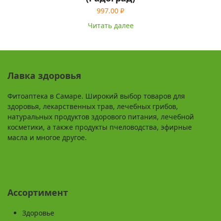
997.00
₽
Читать далее
Лавка здоровья
Фитоаптека в Самаре. Широкий выбор товаров для
здоровья, лекарственных трав, лечебных грибов,
натуральных продуктов здорового питания, лечебной
косметики, а также продукты пчеловодства, эфирные
масла и многое другое.
Ассортимент
Здоровье