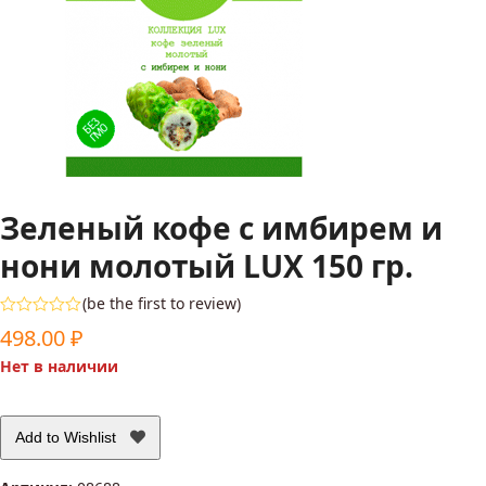
Зеленый кофе с имбирем и
нони молотый LUX 150 гр.
(
be the first to review
)
Оценка
498.00
₽
0
из
Нет в наличии
5
Add to Wishlist