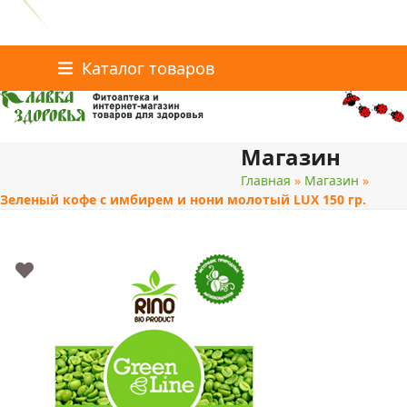
Главная
Статьи о здоровье
Интернет-магазин
Skip
Каталог товаров
Доставка и оплата
Скидки
Контакты
to
content
Магазин
поиск
Главная
»
Магазин
»
Зеленый кофе с имбирем и нони молотый LUX 150 гр.