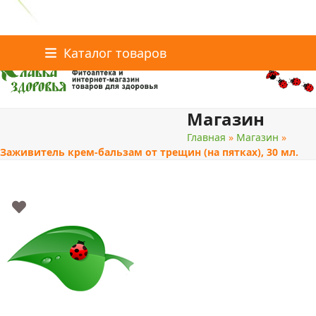
Главная
Статьи о здоровье
Каталог товаров
Skip
Каталог товаров
Контакты
to
content
Магазин
поиск
Главная
»
Магазин
»
Заживитель крем-бальзам от трещин (на пятках), 30 мл.