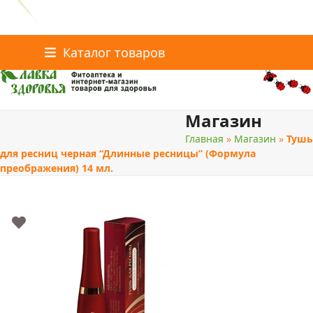
Главная
Статьи о здоровье
Интернет-магазин
Skip
Каталог товаров
Доставка и оплата
Скидки
Контакты
to
content
Магазин
поиск
Главная
»
Магазин
»
Тушь
для ресниц черная “Длинные ресницы” (Формула
преображения) 14 мл.