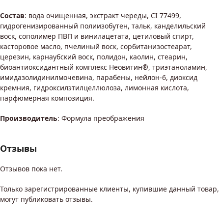
Состав
: вода очищенная, экстракт череды, CI 77499,
гидрогенизированный полиизобутен, тальк, канделильский
воск, сополимер ПВП и винилацетата, цетиловый спирт,
касторовое масло, пчелиный воск, сорбитанизостеарат,
церезин, карнаубский воск, полидон, каолин, стеарин,
биоантиоксидантный комплекс Неовитин®, триэтаноламин,
имидазолидинилмочевина, парабены, нейлон-6, диоксид
кремния, гидроксилэтилцеллюлоза, лимонная кислота,
парфюмерная композиция.
Производитель
: Формула преображения
Отзывы
Отзывов пока нет.
Только зарегистрированные клиенты, купившие данный товар,
могут публиковать отзывы.