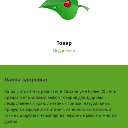
Товар
Подробнее
Лавка здоровья
Наша фитоаптека работает в Самаре уже более 20 лет и
предлагает широкий выбор товаров для здоровья,
лекарственных трав, лечебных грибов, натуральных
продуктов здорового питания, лечебной косметики, а
также продукты пчеловодства, эфирные масла и многое
другое.