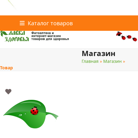
Главная
Статьи о здоровье
Интернет-магазин
Skip
Каталог товаров
Доставка и оплата
Скидки
Контакты
to
content
Магазин
поиск
Главная
»
Магазин
»
Товар