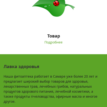
Товар
Подробнее
Лавка здоровья
Наша фитоаптека работает в Самаре уже более 20 лет и
предлагает широкий выбор товаров для здоровья,
лекарственных трав, лечебных грибов, натуральных
продуктов здорового питания, лечебной косметики, а
также продукты пчеловодства, эфирные масла и многое
другое.