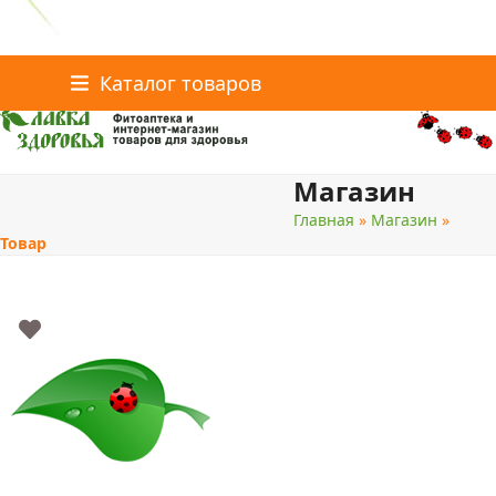
Главная
Статьи о здоровье
Интернет-магазин
Skip
Каталог товаров
Доставка и оплата
Скидки
Контакты
to
content
Магазин
поиск
Главная
»
Магазин
»
Товар