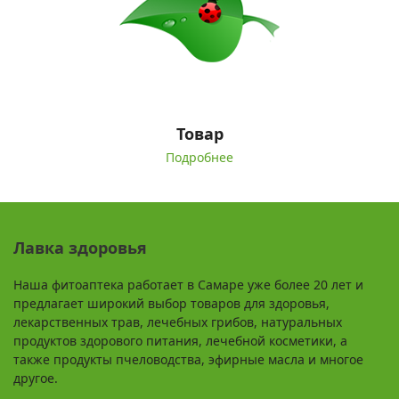
Товар
Подробнее
Лавка здоровья
Наша фитоаптека работает в Самаре уже более 20 лет и
предлагает широкий выбор товаров для здоровья,
лекарственных трав, лечебных грибов, натуральных
продуктов здорового питания, лечебной косметики, а
также продукты пчеловодства, эфирные масла и многое
другое.