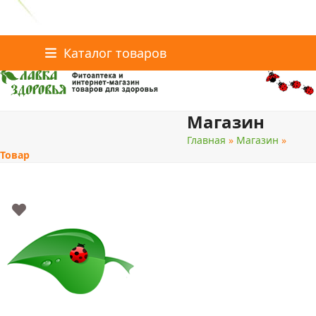
Главная
Статьи о здоровье
Интернет-магазин
Skip
Каталог товаров
Доставка и оплата
Скидки
Контакты
to
content
Магазин
поиск
Главная
»
Магазин
»
Товар