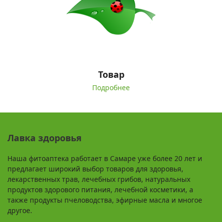
Товар
Подробнее
Лавка здоровья
Наша фитоаптека работает в Самаре уже более 20 лет и
предлагает широкий выбор товаров для здоровья,
лекарственных трав, лечебных грибов, натуральных
продуктов здорового питания, лечебной косметики, а
также продукты пчеловодства, эфирные масла и многое
другое.