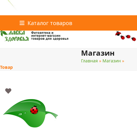
Главная
Статьи о здоровье
Интернет-магазин
Skip
Каталог товаров
Доставка и оплата
Скидки
Контакты
to
content
Магазин
поиск
Главная
»
Магазин
»
Товар