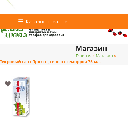
Главная
Статьи о здоровье
Каталог товаров
Skip
Каталог товаров
Контакты
to
content
Магазин
поиск
Главная
»
Магазин
»
Тигровый глаз Прокто, гель от геморроя 75 мл.