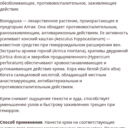
обезболивающее, противовоспалительное, заживляющее
действие.
Володушка — лекарственное растение, произрастающее в
предгорьях Алтая. Она обладает противовоспалительным,
ранозаживляющим, антиварикозным действием. Ее активность
усиливает конский каштан (Aesculus hippocastanum) —
известное средство при геморроидальном расширении вен.
Экстракты арники горной (Arnica montana), крапивы двудомной
(Urtica dioica) и зверобоя продырявленного (Hypericum
perforatum) обеспечивают кровоостанавливающее и
успокаивающее действие крема. Кора ивы белой (Salix alba)
богата салициловой кислотой, обладающей местным
анастезирующим, антибактериальным и
противовоспалительным действием.
Крем снимает ощущение тяжести и зуда, способствует
уменьшению узлов и быстрому заживлению трещин при
геморрое.
Способ применения
. Нанести крем на соответствующие