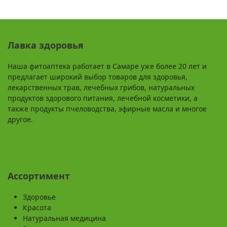
Лавка здоровья
Наша фитоаптека работает в Самаре уже более 20 лет и
предлагает широкий выбор товаров для здоровья,
лекарственных трав, лечебных грибов, натуральных
продуктов здорового питания, лечебной косметики, а
также продукты пчеловодства, эфирные масла и многое
другое.
Ассортимент
Здоровье
Красота
Натуральная медицина