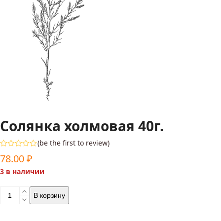
Солянка холмовая 40г.
(
be the first to review
)
Оценка
78.00
₽
0
из
3 в наличии
5
Количество
В корзину
товара
Солянка