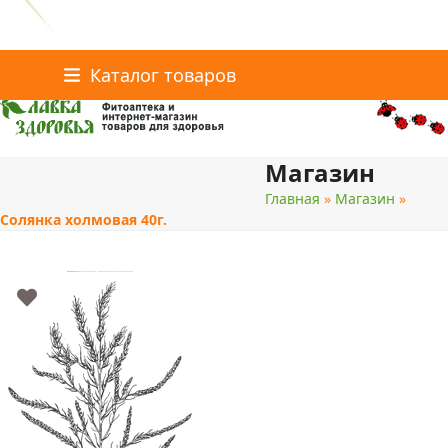
Главная
Статьи о здоровье
Интернет-магазин
Skip
Каталог товаров
Доставка и оплата
Скидки
Контакты
to
content
Магазин
поиск
Главная
»
Магазин
»
Солянка холмовая 40г.