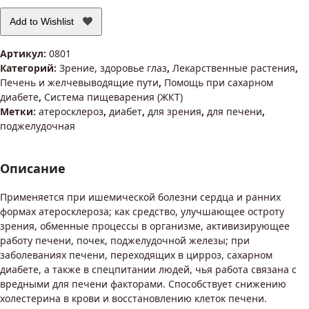
холмовая
40г.
Add to Wishlist
Артикул:
0801
Категорий:
Зрение, здоровье глаз
,
Лекарственные растения
,
Печень и желчевыводящие пути
,
Помощь при сахарном
диабете
,
Система пищеварения (ЖКТ)
Метки:
атеросклероз
,
диабет
,
для зрения
,
для печени
,
поджелудочная
Описание
Применяется при ишемической болезни сердца и ранних
формах атеросклероза; как средство, улучшающее остроту
зрения, обменные процессы в организме, активизирующее
работу печени, почек, поджелудочной железы; при
заболеваниях печени, переходящих в цирроз, сахарном
диабете, а также в спецпитании людей, чья работа связана с
вредными для печени факторами. Способствует снижению
холестерина в крови и восстановлению клеток печени.