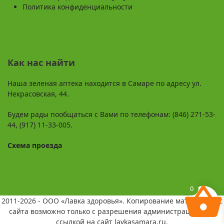
Политика конфиденциальности
Как нас найти
Наша зеленая аптека находится в Самаре по адресу ул.
Некрасовская, 44.
Будем рады пообщаться с Вами по телефонам: (846) 271-53-
44, (917) 11-33-005.
Схема проезда
0
2011-2026 - ООО «Лавка здоровья». Копирование материалов с
сайта возможно только с разрешения администрации и со
ссылкой на сайт lavkasamara.ru.