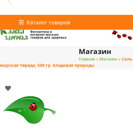
Главная
Статьи о здоровье
Интернет-магазин
Skip
Каталог товаров
Доставка и оплата
Скидки
Контакты
to
content
Магазин
поиск
Главная
»
Магазин
»
Соль
морская Череда, 500 гр. Кладовая природы