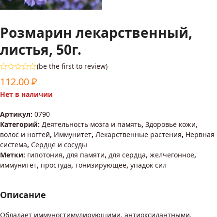
Розмарин лекарственный,
листья, 50г.
(
be the first to review
)
Оценка
112.00
₽
0
из
Нет в наличии
5
Артикул:
0790
Категорий:
Деятельность мозга и память
,
Здоровье кожи,
волос и ногтей
,
Иммунитет
,
Лекарственные растения
,
Нервная
система
,
Сердце и сосуды
Метки:
гипотония
,
для памяти
,
для сердца
,
желчегонное
,
иммунитет
,
простуда
,
тонизирующее
,
упадок сил
Описание
Обладает иммуностимулирующими, антиоксидантными,