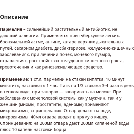
Описание
Пармелия
– сильнейший растительный антибиотик, не
дающий аллергии. Применяется при туберкулезе легких,
бронхиальной астме, ангине, катаре верхних дыхательных
путей, сахарном диабете, дисбактериозе, желудочно-кишечных
заболеваниях, при лечении почек, мочевого пузыря,
отравлениях, расстройствах желудочно-кишечного тракта,
кровотечения и как ранозаживляющее средство.
Применение
: 1 ст.л. пармелии на стакан кипятка, 10 минут
кипятить, настаивать 1 час. Пить по 1/3 стакана 3-4 раза в день
в теплом виде, при запорах — заваривать на молоке. При
заболеваниях мочеполовой системы как у мужчин, так и у
женщин (миомы, простатиты, аденомы) применяют
микроклизмы, спринцевания. Отвар делают на воде,
микроклизмы: 40мл отвара вводят в прямую кишку.
Спринцевания: на 200мл отвара дают 200мл кипяченой воды
плюс 10 капель настойки борца.