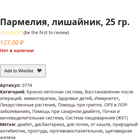
Пармелия, лишайник, 25 гр.
(
be the first to review
)
Оценка
127.00
₽
0
из
Нет в наличии
5
Add to Wishlist
Артикул:
0774
Категорий:
Бронхо-легочная система
,
Восстановление после
операций, химиотерапии
,
Здоровье детей
,
Иммунитет
,
Лекарственные растения
,
Помощь при гриппе, ОРЗ и ЛОР-
заболеваниях
,
Помощь при сахарном диабете
,
Почки и
мочевыделительная система
,
Система пищеварения (ЖКТ)
Метки:
диабет
,
дисбактериоз
,
для почек
,
от кашля
,
природный
антибиотик
,
простуда
,
противовоспалительное
,
щитовидная
железа