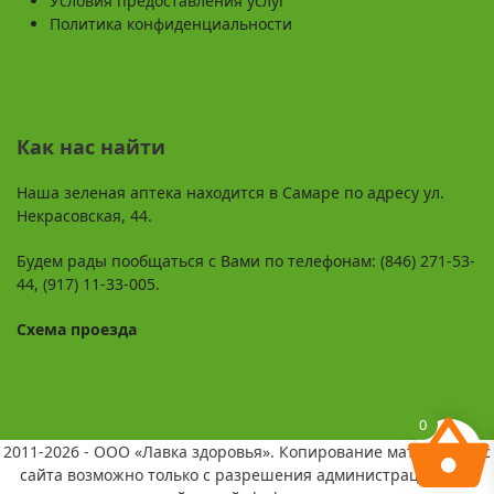
Условия предоставления услуг
Политика конфиденциальности
Как нас найти
Наша зеленая аптека находится в Самаре по адресу ул.
Некрасовская, 44.
Будем рады пообщаться с Вами по телефонам: (846) 271-53-
44, (917) 11-33-005.
Схема проезда
0
2011-2026 - ООО «Лавка здоровья». Копирование материалов с
сайта возможно только с разрешения администрации и со