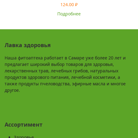
124.00
₽
Подробнее
Лавка здоровья
Наша фитоаптека работает в Самаре уже более 20 лет и
предлагает широкий выбор товаров для здоровья,
лекарственных трав, лечебных грибов, натуральных
продуктов здорового питания, лечебной косметики, а
также продукты пчеловодства, эфирные масла и многое
другое.
Ассортимент
Здоровье