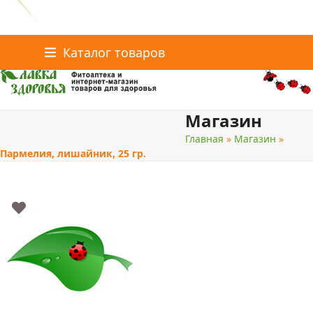
Главная
Статьи о здоровье
Интернет-магазин
Skip
Каталог товаров
Доставка и оплата
Скидки
Контакты
to
content
Магазин
поиск
Главная
»
Магазин
»
Пармелия, лишайник, 25 гр.