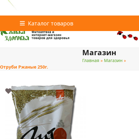
Главная
Статьи о здоровье
Каталог товаров
Skip
Каталог товаров
Контакты
to
content
Магазин
поиск
Главная
»
Магазин
»
Отруби Ржаные 250г.