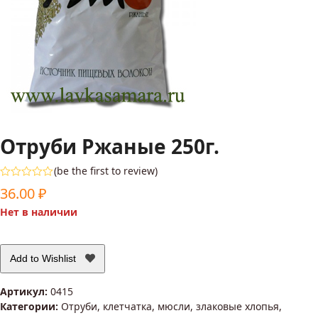
Отруби Ржаные 250г.
(
be the first to review
)
Оценка
36.00
₽
0
из
Нет в наличии
5
Add to Wishlist
Артикул:
0415
Категории:
Отруби, клетчатка, мюсли, злаковые хлопья,