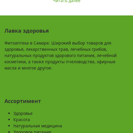
Читать далее
Лавка здоровья
Фитоаптека в Самаре. Широкий выбор товаров для
здоровья, лекарственных трав, лечебных грибов,
натуральных продуктов здорового питания, лечебной
косметики, а также продукты пчеловодства, эфирные
масла и многое другое.
Ассортимент
Здоровье
Красота
Натуральная медицина
Здоровое питание