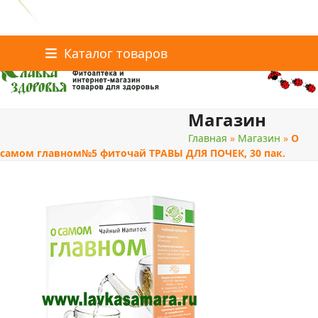
Главная
Статьи о здоровье
Каталог товаров
Skip
Каталог товаров
Контакты
to
content
Магазин
поиск
Главная
»
Магазин
»
О
самом главном№5 фиточай ТРАВЫ ДЛЯ ПОЧЕК, 30 пак.