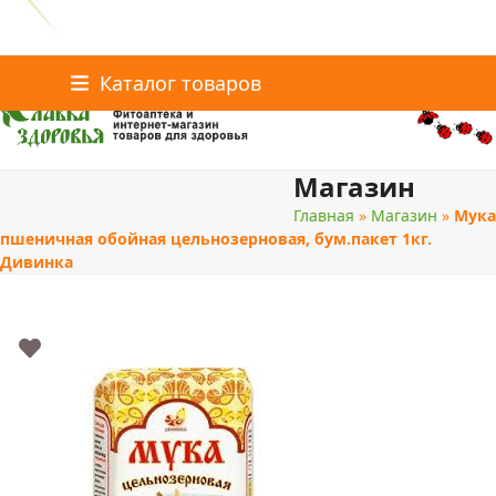
Главная
Статьи о здоровье
Каталог товаров
Skip
Каталог товаров
Контакты
to
content
Магазин
поиск
Главная
»
Магазин
»
Мука
пшеничная обойная цельнозерновая, бум.пакет 1кг.
Дивинка