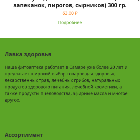
запеканок, пирогов, сырников) 300 гр.
63.00
₽
Подробнее
Лавка здоровья
Наша фитоаптека работает в Самаре уже более 20 лет и
предлагает широкий выбор товаров для здоровья,
лекарственных трав, лечебных грибов, натуральных
продуктов здорового питания, лечебной косметики, а
также продукты пчеловодства, эфирные масла и многое
другое.
Ассортимент