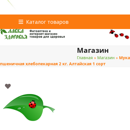
Главная
Статьи о здоровье
Интернет-магазин
Skip
Каталог товаров
Доставка и оплата
Скидки
Контакты
to
content
Магазин
поиск
Главная
»
Магазин
»
Мука
пшеничная хлебопекарная 2 кг. Алтайская 1 сорт