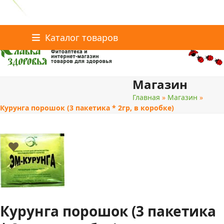
Главная
Статьи о здоровье
Каталог товаров
Skip
Каталог товаров
Контакты
to
content
Магазин
поиск
Главная
»
Магазин
»
Курунга порошок (3 пакетика * 2гр, в коробке)
Курунга порошок (3 пакетика