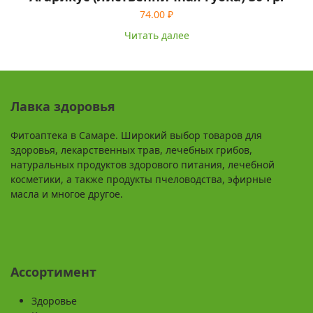
74.00
₽
Читать далее
Лавка здоровья
Фитоаптека в Самаре. Широкий выбор товаров для
здоровья, лекарственных трав, лечебных грибов,
натуральных продуктов здорового питания, лечебной
косметики, а также продукты пчеловодства, эфирные
масла и многое другое.
Ассортимент
Здоровье