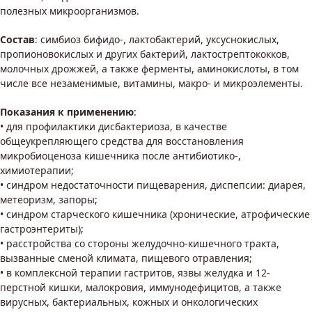
полезных микроорганизмов.
Состав
: симбиоз бифидо-, лактобактерий, уксуснокислых,
пропионовокислых и других бактерий, лактострептококков,
молочных дрожжей, а также ферменты, аминокислоты, в том
числе все незаменимые, витамины, макро- и микроэлементы.
Показания к применению
:
• для профилактики дисбактериоза, в качестве
общеукрепляющего средства для восстановления
микробиоценоза кишечника после антибиотико-,
химиотерапии;
• синдром недостаточности пищеварения, диспепсии: диарея,
метеоризм, запоры;
• синдром старческого кишечника (хронические, атрофические
гастроэнтериты);
• расстройства со стороны желудочно-кишечного тракта,
вызванные сменой климата, пищевого отравления;
• в комплексной терапии гастритов, язвы желудка и 12-
перстной кишки, малокровия, иммунодефицитов, а также
вирусных, бактериальных, кожных и онкологических