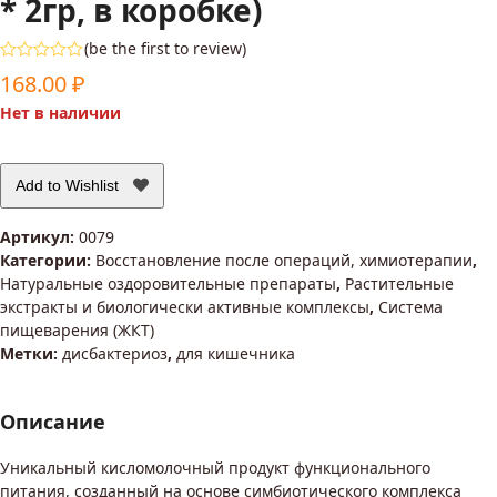
* 2гр, в коробке)
(
be the first to review
)
Оценка
168.00
₽
0
из
Нет в наличии
5
Add to Wishlist
Артикул:
0079
Категории:
Восстановление после операций, химиотерапии
,
Натуральные оздоровительные препараты
,
Растительные
экстракты и биологически активные комплексы
,
Система
пищеварения (ЖКТ)
Метки:
дисбактериоз
,
для кишечника
Описание
Уникальный кисломолочный продукт функционального
питания, созданный на основе симбиотического комплекса