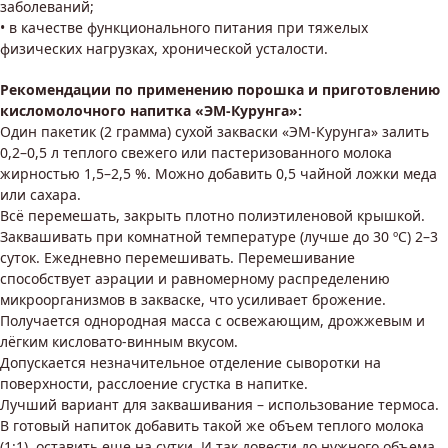
заболеваний;
• в качестве функционального питания при тяжелых
физических нагрузках, хронической усталости.
Рекомендации по применению порошка и приготовлению
кисломолочного напитка «ЭМ-Курунга»:
Один пакетик (2 грамма) сухой закваски «ЭМ-Курунга» залить
0,2–0,5 л теплого свежего или пастеризованного молока
жирностью 1,5–2,5 %. Можно добавить 0,5 чайной ложки меда
или сахара.
Всё перемешать, закрыть плотно полиэтиленовой крышкой.
Заквашивать при комнатной температуре (лучше до 30 ºС) 2–3
суток. Ежедневно перемешивать. Перемешивание
способствует аэрации и равномерному распределению
микроорганизмов в закваске, что усиливает брожение.
Получается однородная масса с освежающим, дрожжевым и
лёгким кисловато-винным вкусом.
Допускается незначительное отделение сыворотки на
поверхности, расслоение сгустка в напитке.
Лучший вариант для заквашивания – использование термоса.
В готовый напиток добавить такой же объем теплого молока
(1:1), оставить еще на сутки. И так довести до нужного объема.