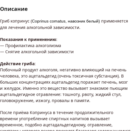
Описание
Гриб копринус (
применяется
Coprinus comatus, навозник белый
)
для лечения алкогольной зависимости.
Показания к применению
:
— Профилактика алкоголизма
— Снятие алкогольной зависимости
Действие гриба
:
Побочный продукт алкоголя, негативно влияющий на печень
человека, это ацетальдегид (очень токсичная субстанция). В
больших концентрациях ацетальдегид поражает печень, мозг
и желудок. Именно это вещество вызывает знакомое пьющим
ацетальдегидное отравление: тошноту, рвоту, жидкий стул,
головокружение, изжогу, провалы в памяти.
После приёма Копринуса в течение продолжительного
времени употребление спиртных напитков вызывает
временное, подобно ацетадальдегидному, отравление,
симптомы которого вскоре проходят благодаря содержащемуся