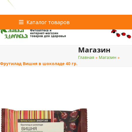
Главная
Статьи о здоровье
Каталог товаров
Skip
Каталог товаров
Контакты
to
content
Магазин
поиск
Главная
»
Магазин
»
Фрутилад Вишня в шоколаде 40 гр.