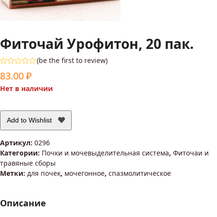
Фиточай Урофитон, 20 пак.
(
be the first to review
)
Оценка
83.00
₽
0
из
Нет в наличии
5
Add to Wishlist
Артикул:
0296
Категории:
Почки и мочевыделительная система
,
Фиточаи и
травяные сборы
Метки:
для почек
,
мочегонное
,
спазмолитическое
Описание