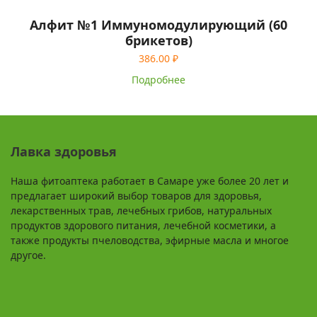
Алфит №1 Иммуномодулирующий (60
брикетов)
386.00
₽
Подробнее
Лавка здоровья
Наша фитоаптека работает в Самаре уже более 20 лет и
предлагает широкий выбор товаров для здоровья,
лекарственных трав, лечебных грибов, натуральных
продуктов здорового питания, лечебной косметики, а
также продукты пчеловодства, эфирные масла и многое
другое.