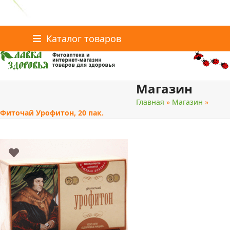
Главная
Статьи о здоровье
Интернет-магазин
Skip
Каталог товаров
Доставка и оплата
Скидки
Контакты
to
content
Магазин
поиск
Главная
»
Магазин
»
Фиточай Урофитон, 20 пак.