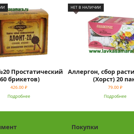
ЧИИ
НЕТ В НАЛИЧИИ
№20 Простатический
Аллергон, сбор рас
(60 брикетов)
(Хорст) 20 па
426.00
₽
79.00
₽
Подробнее
Подробнее
имент
Покупки