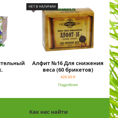
НЕТ В НАЛИЧИИ
тительный
Алфит №16 Для снижения
к.
веса (60 брикетов)
426.00
₽
Подробнее
Как нас найти