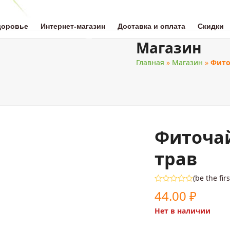
доровье
Интернет-магазин
Доставка и оплата
Скидки
Магазин
Главная
»
Магазин
»
Фито
ОТА
НАТУРАЛЬНАЯ МЕДИЦИНА
ЗДОРОВОЕ ПИТАНИЕ
ДЛЯ 
Фиточай
трав
(
be the fir
Оценка
44.00
₽
0
из
Нет в наличии
5