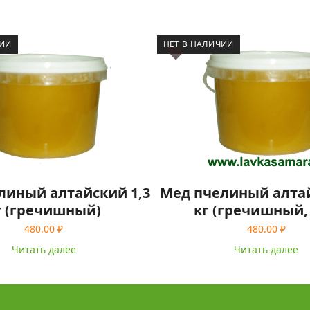
ЧИИ
НЕТ В НАЛИЧИИ
линый алтайский 1,3
Мед пчелиный алтай
г (гречишный)
кг (гречишный,
480.00
₽
480.00
₽
Читать далее
Читать далее