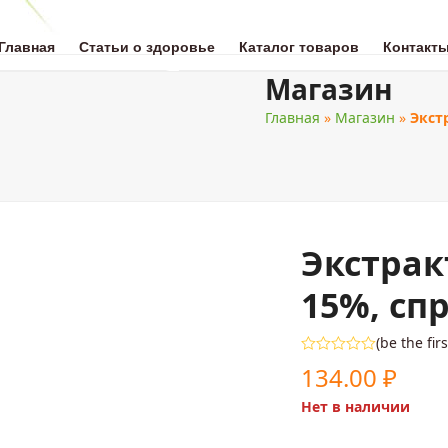
Главная
Статьи о здоровье
Каталог товаров
Контакт
Магазин
Главная
»
Магазин
»
Экст
ОТА
НАТУРАЛЬНАЯ МЕДИЦИНА
ЗДОРОВОЕ ПИТАНИЕ
ДЛЯ 
Экстрак
15%, сп
(
be the fir
Оценка
134.00
₽
0
из
Нет в наличии
5