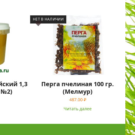
НЕТ В НАЛИЧИИ
ский 1,3
Перга пчелиная 100 гр.
 №2)
(Мелмур)
487.00
₽
Читать далее