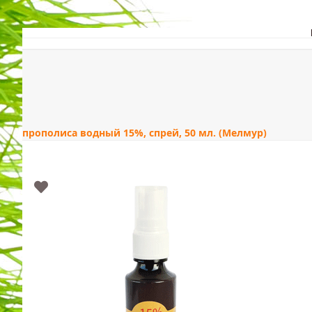
Skip
to
content
ЗДОРОВЬЕ
КРАС
прополиса водный 15%, спрей, 50 мл. (Мелмур)