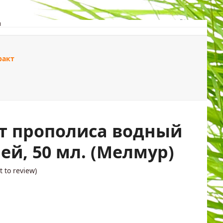
ы
поиск
ракт
ДОМА
ПОДАРКИ
т прополиса водный
рей, 50 мл. (Мелмур)
st to review
)