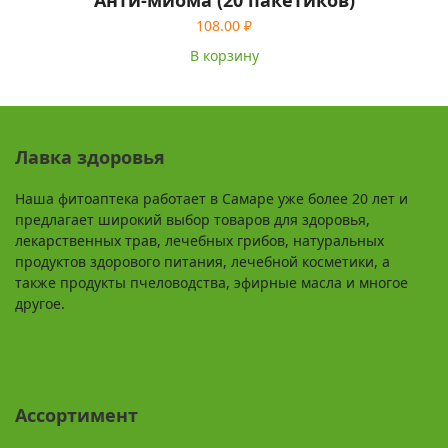
Анти-миома (20 пакетиков)
108.00
₽
В корзину
Лавка здоровья
Наша фитоаптека работает в Самаре уже более 20 лет и
предлагает широкий выбор товаров для здоровья,
лекарственных трав, лечебных грибов, натуральных
продуктов здорового питания, лечебной косметики, а
также продукты пчеловодства, эфирные масла и многое
другое.
Ассортимент