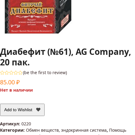
Диабефит (№61), AG Company,
20 пак.
(
be the first to review
)
Оценка
85.00
₽
0
из
Нет в наличии
5
Add to Wishlist
Артикул:
0220
Категории:
Обмен веществ, эндокринная система
,
Помощь