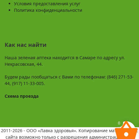
Условия предоставления услуг
Политика конфиденциальности
Как нас найти
Наша зеленая аптека находится в Самаре по адресу ул.
Некрасовская, 44.
Будем рады пообщаться с Вами по телефонам: (846) 271-53-
44, (917) 11-33-005.
Схема проезда
0
2011-2026 - ООО «Лавка здоровья». Копирование материалов с
сайта возможно только с разрешения администрации и со