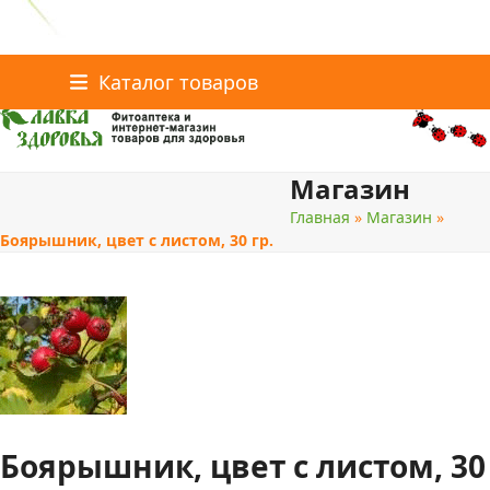
Главная
Статьи о здоровье
Интернет-магазин
Skip
Каталог товаров
Доставка и оплата
Скидки
Контакты
to
content
Магазин
поиск
Главная
»
Магазин
»
Боярышник, цвет с листом, 30 гр.
Боярышник, цвет с листом, 30