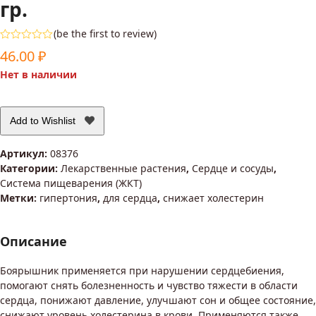
гр.
(
be the first to review
)
Оценка
46.00
₽
0
из
Нет в наличии
5
Add to Wishlist
Артикул:
08376
Категории:
Лекарственные растения
,
Сердце и сосуды
,
Система пищеварения (ЖКТ)
Метки:
гипертония
,
для сердца
,
снижает холестерин
Описание
Боярышник применяется при нарушении сердцебиения,
помогают снять болезненность и чувство тяжести в области
сердца, понижают давление, улучшают сон и общее состояние,
снижают уровень холестерина в крови. Применяются также