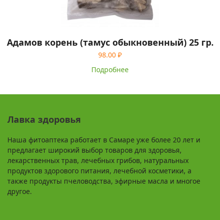
Адамов корень (тамус обыкновенный) 25 гр.
98.00
₽
Подробнее
Лавка здоровья
Наша фитоаптека работает в Самаре уже более 20 лет и
предлагает широкий выбор товаров для здоровья,
лекарственных трав, лечебных грибов, натуральных
продуктов здорового питания, лечебной косметики, а
также продукты пчеловодства, эфирные масла и многое
другое.