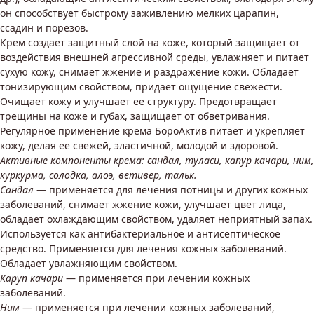
он способствует быстрому заживлению мелких царапин,
ссадин и порезов.
Крем создает защитный слой на коже, который защищает от
воздействия внешней агрессивной среды, увлажняет и питает
сухую кожу, снимает жжение и раздражение кожи. Обладает
тонизирующим свойством, придает ощущение свежести.
Очищает кожу и улучшает ее структуру. Предотвращает
трещины на коже и губах, защищает от обветривания.
Регулярное применение крема БороАктив питает и укрепляет
кожу, делая ее свежей, эластичной, молодой и здоровой.
Активные компоненты крема: сандал, туласи, капур качари, ним,
куркурма, солодка, алоэ, ветивер, тальк.
Сандал
— применяется для лечения потницы и других кожных
заболеваний, снимает жжение кожи, улучшает цвет лица,
обладает охлаждающим свойством, удаляет неприятный запах.
Используется как антибактериальное и антисептическое
средство. Применяется для лечения кожных заболеваний.
Обладает увлажняющим свойством.
Каруп качари
— применяется при лечении кожных
заболеваний.
Ним
— применяется при лечении кожных заболеваний,