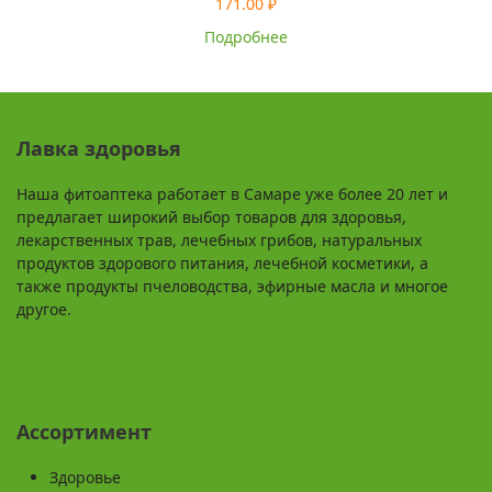
171.00
₽
Подробнее
Лавка здоровья
Наша фитоаптека работает в Самаре уже более 20 лет и
предлагает широкий выбор товаров для здоровья,
лекарственных трав, лечебных грибов, натуральных
продуктов здорового питания, лечебной косметики, а
также продукты пчеловодства, эфирные масла и многое
другое.
Ассортимент
Здоровье