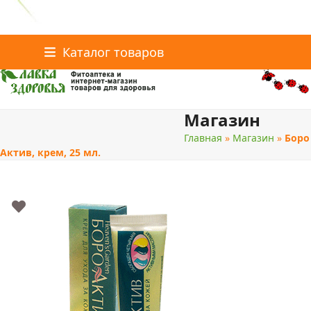
Главная
Статьи о здоровье
Интернет-магазин
Skip
Каталог товаров
Доставка и оплата
Скидки
Контакты
to
content
Магазин
поиск
Главная
»
Магазин
»
Боро
Актив, крем, 25 мл.