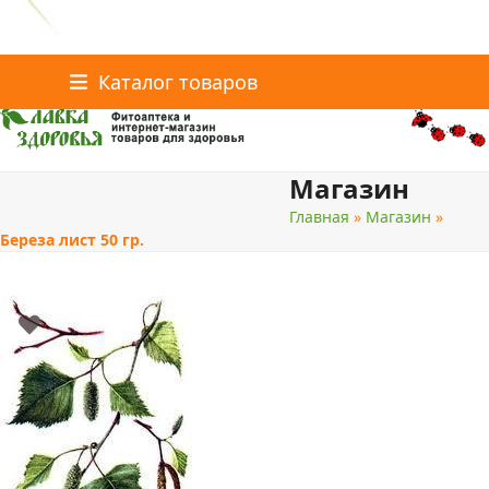
Главная
Статьи о здоровье
Интернет-магазин
Skip
Каталог товаров
Доставка и оплата
Скидки
Контакты
to
content
Магазин
поиск
Главная
»
Магазин
»
Береза лист 50 гр.