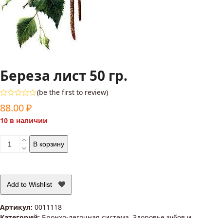
Береза лист 50 гр.
(
be the first to review
)
Оценка
88.00
₽
0
из
10 в наличии
5
Количество
В корзину
товара
Береза
лист
50
Add to Wishlist
гр.
Артикул:
0011118
Категорий:
Бронхо-легочная система
,
Здоровье зубов и