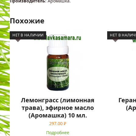
Производитель
: Аромашка.
Похожие
НЕТ В НАЛИЧИИ
НЕТ В НАЛИ
Лемонграсс (лимонная
Геран
трава), эфирное масло
(А
(Аромашка) 10 мл.
297.00
₽
Подробнее