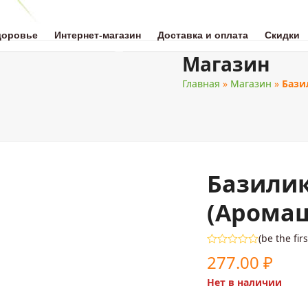
доровье
Интернет-магазин
Доставка и оплата
Скидки
Магазин
Главная
»
Магазин
»
Бази
ОТА
НАТУРАЛЬНАЯ МЕДИЦИНА
ЗДОРОВОЕ ПИТАНИЕ
ДЛЯ 
Базилик
(Аромаш
(
be the fir
Оценка
277.00
₽
0
из
Нет в наличии
5