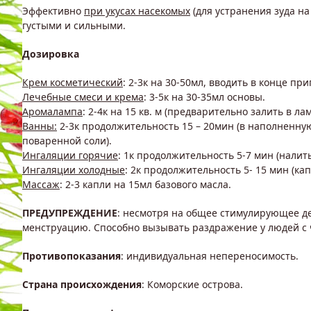
Эффективно
при укусах насекомых
(для устранения зуда на
густыми и сильными.
Дозировка
Крем косметический
: 2-3к на 30-50мл, вводить в конце п
Лечебные смеси и крема
: 3-5к на 30-35мл основы.
Аромалампа
: 2-4к на 15 кв. м (предварительно залить в л
Ванны:
2-3к продолжительность 15 – 20мин (в наполненную 
поваренной соли).
Ингаляции горячие
: 1к продолжительность 5-7 мин (налит
Ингаляции холодные
: 2к продолжительность 5- 15 мин (ка
Массаж
: 2-3 капли на 15мл базового масла.
ПРЕДУПРЕЖДЕНИЕ
: несмотря на общее стимулирующее д
менструацию. Способно вызывать раздражение у людей с 
Противопоказания
: индивидуальная непереносимость.
Страна происхождения
: Коморские острова.