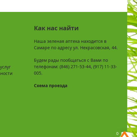
Как нас найти
Наша зеленая аптека находится в
Самаре по адресу ул. Некрасовская, 44.
Будем рады пообщаться с Вами по
телефонам: (846) 271-53-44, (917) 11-33-
услуг
005.
ьности
Схема проезда
0