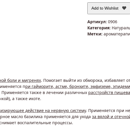
Add to Wishlist
Артикул:
0906
Категория:
Натурал
Метки:
ароматерап
ной боли и мигренях
. Помогает выйти из обморока, избавляет от
рименяется п
ри гайморите, астме, бронхите, эмфиземе, эпидем
. Применяется также в лечении различных
расстройств пищев
кой), а также икоте.
низирующее действие на нервную систему
. Применяется при н
ирное масло базилика применяется для ухода
за вялой и отечно
, снимает воспалительные процессы.