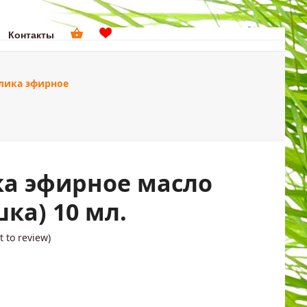
Контакты
поиск
лика эфирное
ДОМА
ПОДАРКИ
а эфирное масло
ка) 10 мл.
st to review
)