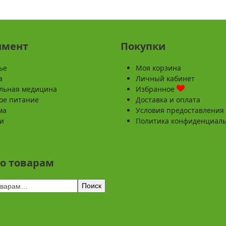
имент
Покупки
ье
Моя корзина
а
Личный кабинет
льная медицина
Избранное
ое питание
Доставка и оплата
ма
Условия предоставления 
и
Политика конфиденциал
по товарам
Поиск