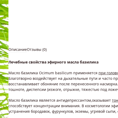
Описание
Отзывы (0)
Лечебные свойства эфирного масла базилика
Масло базилика Ocimum basilicum применяется
при голов
Благотворно воздействует на дыхательные пути и часто п
восстанавливает обоняние после перенесенного насморка
тошноте, диспепсии (изжоге, отрыжке, тяжестью под ложеч
Масло базилика является антидепрессантом,оказывает
то
способствует концентрации внимания. В косметологии эф
устранения бородавок, фурункулов, экземы, угревой сыпи