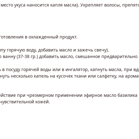
 место укуса наносится капля масла). Укрепляет волосы, препя
риготовления в охлажденный продукт.
ампу горячую воду, добавить масло и зажечь свечу).
ванну (37-38 гр.) добавить масло, смешанное предварительно с
ь в посуду горячей воды или в ингалятор, капнуть масла, при в
пнуть несколько капель на кусочек ткани или салфетку, на аром
ействие при чрезмерном применении эфирное масло базилика 
чувствительной кожей.