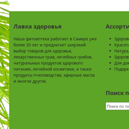
Лавка здоровья
Ассорт
Наша фитоаптека работает в Самаре уже
Здоров
более 20 лет и предлагает широкий
Красот
выбор товаров для здоровья,
Натура
лекарственных трав, лечебных грибов,
Здоров
натуральных продуктов здорового
Для до
питания, лечебной косметики, а также
Подарк
продукты пчеловодства, эфирные масла
и многое другое.
Поиск 