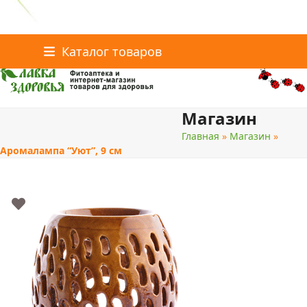
Главная
Статьи о здоровье
Интернет-магазин
Skip
Каталог товаров
Доставка и оплата
Скидки
Контакты
to
content
Магазин
поиск
Главная
»
Магазин
»
Аромалампа “Уют”, 9 см