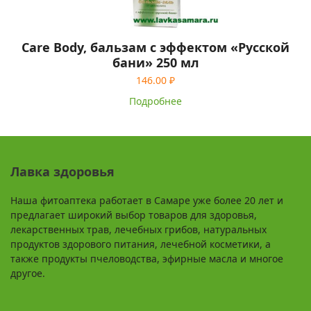
Care Body, бальзам с эффектом «Русской
бани» 250 мл
146.00
₽
Подробнее
Лавка здоровья
Наша фитоаптека работает в Самаре уже более 20 лет и
предлагает широкий выбор товаров для здоровья,
лекарственных трав, лечебных грибов, натуральных
продуктов здорового питания, лечебной косметики, а
также продукты пчеловодства, эфирные масла и многое
другое.