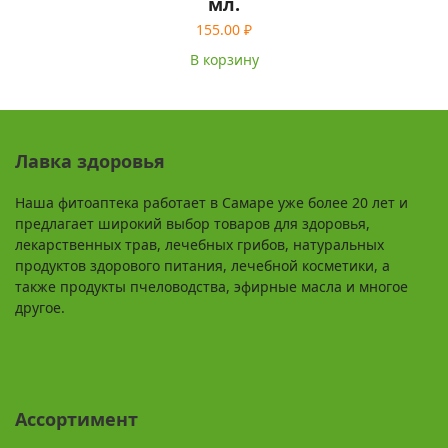
мл.
155.00
₽
В корзину
Лавка здоровья
Наша фитоаптека работает в Самаре уже более 20 лет и
предлагает широкий выбор товаров для здоровья,
лекарственных трав, лечебных грибов, натуральных
продуктов здорового питания, лечебной косметики, а
также продукты пчеловодства, эфирные масла и многое
другое.
Ассортимент