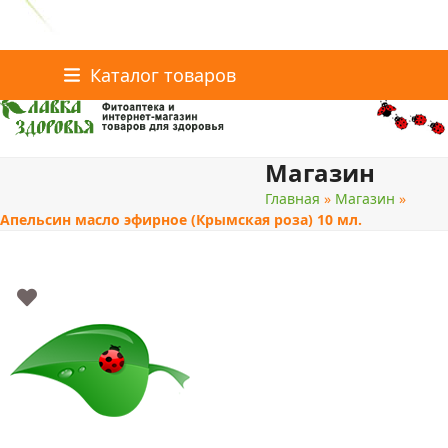
Главная
Статьи о здоровье
Интернет-магазин
Skip
Каталог товаров
Доставка и оплата
Скидки
Контакты
to
content
Магазин
поиск
Главная
»
Магазин
»
Апельсин масло эфирное (Крымская роза) 10 мл.