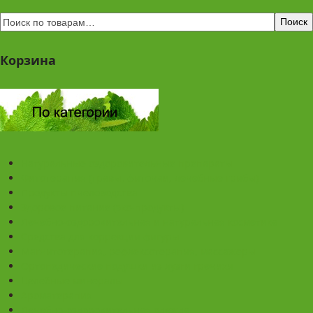
Поиск
Корзина
Натуральные оздоровительные препараты
Фитотерапия (травы, фиточаи, лечебные грибы)
Продукты пчеловодства
Здоровое питание (эко-продукты)
Лечебно-оздоровительная и натуральная косметика
Средства для коррекции фигуры
Магнитотерапия, рефлексотерапия, массажеры
Ортопедические подушки из лузги гречихи
Целебные минералы
Ароматерапия
Лечебно-оздоровительная одежда