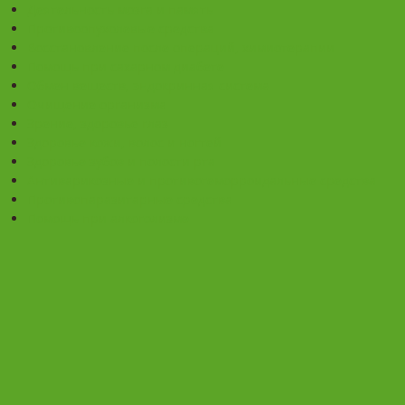
Деятельность мозга и память
Противоопухолевые средства
Восстановление после операций, химиотерапии
Помощь при сахарном диабете
Обмен веществ, эндокринная система
Очищение организма
Зрение, здоровье глаз
Здоровье кожи, волос и ногтей
Здоровье зубов и полости рта
Антиварикозные и противогеморроидальные средства
Противопаразитарные средства
Помощь при алкоголизме