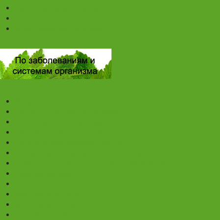
Эко-средства для стирки
Разное
Идеи полезных подарков
Иммунная система
Сердечно-сосудистая система
Бронхо-легочная система
Система пищеварения (ЖКТ)
Печень и желчевыводящие пути
Почки и мочевыделительная система
Помощь при ОРЗ, гриппе и ЛОР заболеваниях
Нервная система
Опорно-двигательный аппарат
Мужское здоровье
Женское здоровье
Здоровье детей