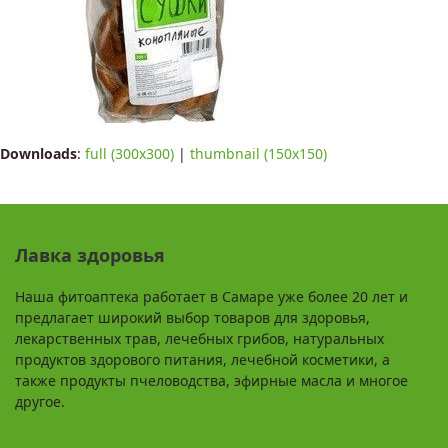
Downloads
:
full (300x300)
|
thumbnail (150x150)
Лавка здоровья
Наша фитоаптека работает в Самаре уже более 20 лет и
предлагает широкий выбор товаров для здоровья,
лекарственных трав, лечебных грибов, натуральных
продуктов здорового питания, лечебной косметики, а
также продукты пчеловодства, эфирные масла и многое
другое.