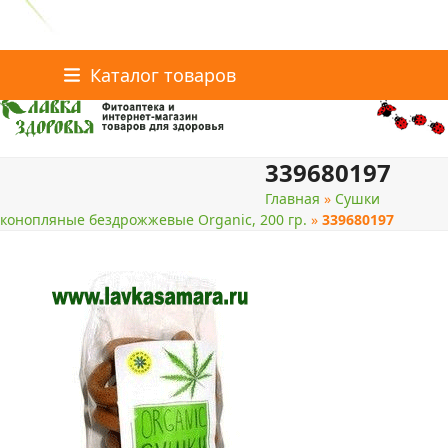
Главная
Статьи о здоровье
Интернет-магазин
Skip
Каталог товаров
Доставка и оплата
Скидки
Контакты
to
content
339680197
поиск
Главная
»
Сушки
конопляные бездрожжевые Organic, 200 гр.
»
339680197