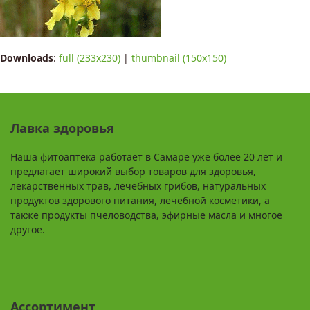
Downloads
:
full (233x230)
|
thumbnail (150x150)
Лавка здоровья
Наша фитоаптека работает в Самаре уже более 20 лет и
предлагает широкий выбор товаров для здоровья,
лекарственных трав, лечебных грибов, натуральных
продуктов здорового питания, лечебной косметики, а
также продукты пчеловодства, эфирные масла и многое
другое.
Ассортимент