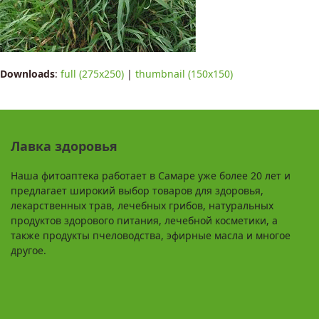
Downloads
:
full (275x250)
|
thumbnail (150x150)
Лавка здоровья
Наша фитоаптека работает в Самаре уже более 20 лет и
предлагает широкий выбор товаров для здоровья,
лекарственных трав, лечебных грибов, натуральных
продуктов здорового питания, лечебной косметики, а
также продукты пчеловодства, эфирные масла и многое
другое.