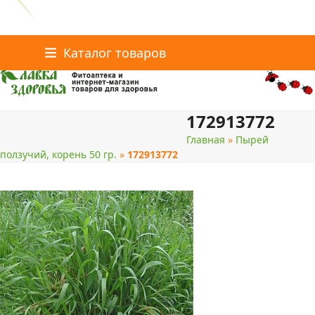
Главная
Статьи о здоровье
Интернет-магазин
Skip
Каталог товаров
Доставка и оплата
Скидки
Контакты
to
content
172913772
поиск
Главная
»
Пырей
ползучий, корень 50 гр.
»
172913772