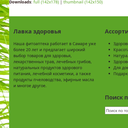
Downloads
:
full (142x178)
|
thumbnail (142x150)
Лавка здоровья
Ассорт
Наша фитоаптека работает в Самаре уже
Здоров
более 20 лет и предлагает широкий
Красот
выбор товаров для здоровья,
Натура
лекарственных трав, лечебных грибов,
Здоров
натуральных продуктов здорового
Для до
питания, лечебной косметики, а также
Подарк
продукты пчеловодства, эфирные масла
и многое другое.
Поиск 