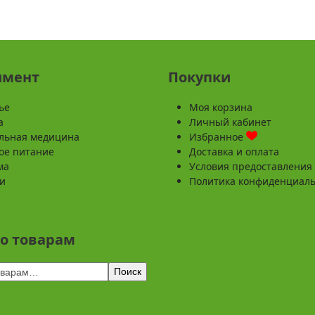
имент
Покупки
ье
Моя корзина
а
Личный кабинет
льная медицина
Избранное
ое питание
Доставка и оплата
ма
Условия предоставления 
и
Политика конфиденциал
по товарам
Поиск