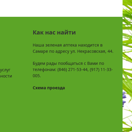
Как нас найти
Наша зеленая аптека находится в
Самаре по адресу ул. Некрасовская, 44.
Будем рады пообщаться с Вами по
телефонам: (846) 271-53-44, (917) 11-33-
услуг
005.
ьности
Схема проезда