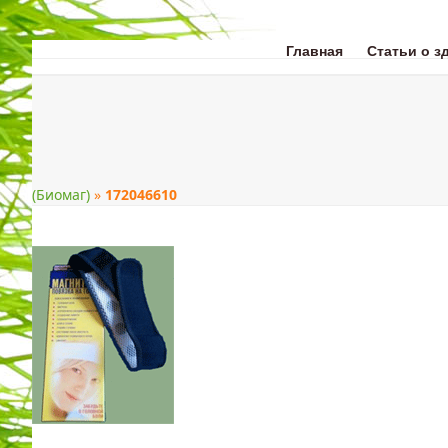
Skip
to
content
Главная
Статьи о з
ЗДОРОВЬЕ
КРАС
(Биомаг)
»
172046610