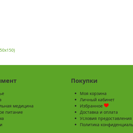
50x150)
имент
Покупки
ье
Моя корзина
а
Личный кабинет
льная медицина
Избранное
ое питание
Доставка и оплата
ма
Условия предоставления 
и
Политика конфиденциал