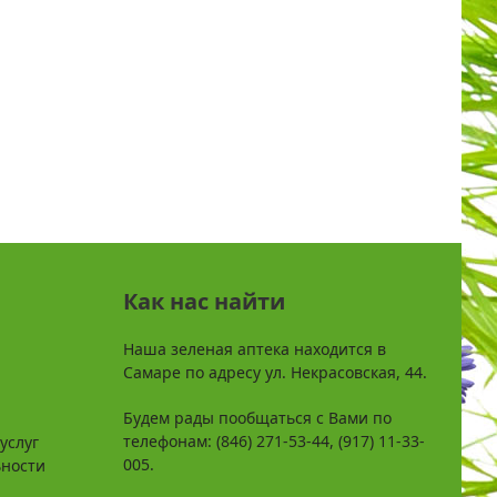
Как нас найти
Наша зеленая аптека находится в
Самаре по адресу ул. Некрасовская, 44.
Будем рады пообщаться с Вами по
телефонам: (846) 271-53-44, (917) 11-33-
услуг
005.
ьности