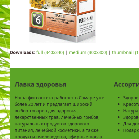
Downloads
:
full (340x340)
|
medium (300x300)
|
thumbnail (1
Лавка здоровья
Ассорт
Наша фитоаптека работает в Самаре уже
Здоров
более 20 лет и предлагает широкий
Красот
выбор товаров для здоровья,
Натура
лекарственных трав, лечебных грибов,
Здоров
натуральных продуктов здорового
Для до
питания, лечебной косметики, а также
Подарк
продукты пчеловодства, эфирные масла