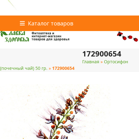
Главная
Статьи о здоровье
Интернет-магазин
Skip
Каталог товаров
Доставка и оплата
Скидки
Контакты
to
content
172900654
поиск
Главная
»
Ортосифон
(почечный чай) 50 гр.
»
172900654