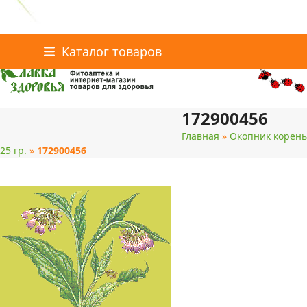
Главная
Статьи о здоровье
Интернет-магазин
Skip
Каталог товаров
Доставка и оплата
Скидки
Контакты
to
content
172900456
поиск
Главная
»
Окопник корень
25 гр.
»
172900456