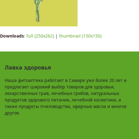
Downloads
:
full (250x262)
|
thumbnail (150x150)
Лавка здоровья
Наша фитоаптека работает в Самаре уже более 20 лет и
предлагает широкий выбор товаров для здоровья,
лекарственных трав, лечебных грибов, натуральных
продуктов здорового питания, лечебной косметики, а
также продукты пчеловодства, эфирные масла и многое
другое.