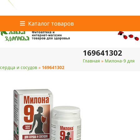
Главная
Статьи о здоровье
Каталог товаров
Skip
Каталог товаров
Контакты
to
content
169641302
поиск
Главная
»
Милона-9 для
сердца и сосудов
»
169641302