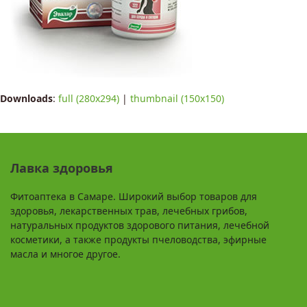
Downloads
:
full (280x294)
|
thumbnail (150x150)
Лавка здоровья
Фитоаптека в Самаре. Широкий выбор товаров для
здоровья, лекарственных трав, лечебных грибов,
натуральных продуктов здорового питания, лечебной
косметики, а также продукты пчеловодства, эфирные
масла и многое другое.