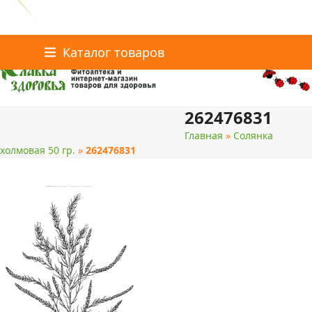
Главная
Статьи о здоровье
Каталог товаров
Skip
Каталог товаров
Контакты
to
content
262476831
поиск
Главная
»
Солянка
холмовая 50 гр.
»
262476831