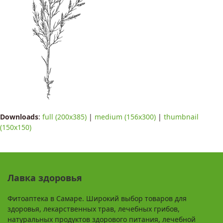
Downloads
:
full (200x385)
|
medium (156x300)
|
thumbnail
(150x150)
Лавка здоровья
Фитоаптека в Самаре. Широкий выбор товаров для
здоровья, лекарственных трав, лечебных грибов,
натуральных продуктов здорового питания, лечебной