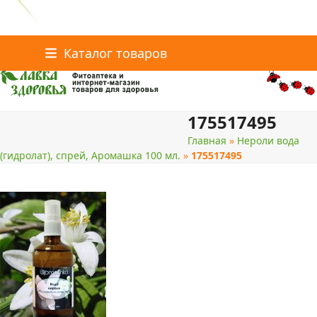
Главная
Статьи о здоровье
Интернет-магазин
Skip
Каталог товаров
Доставка и оплата
Скидки
Контакты
to
content
175517495
поиск
Главная
»
Нероли вода
(гидролат), спрей, Аромашка 100 мл.
»
175517495