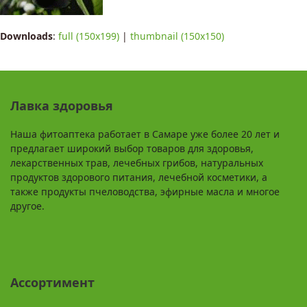
Downloads
:
full (150x199)
|
thumbnail (150x150)
Лавка здоровья
Наша фитоаптека работает в Самаре уже более 20 лет и
предлагает широкий выбор товаров для здоровья,
лекарственных трав, лечебных грибов, натуральных
продуктов здорового питания, лечебной косметики, а
также продукты пчеловодства, эфирные масла и многое
другое.
Ассортимент