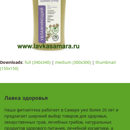
Downloads
:
full (340x340)
|
medium (300x300)
|
thumbnail
(150x150)
Лавка здоровья
Наша фитоаптека работает в Самаре уже более 20 лет и
предлагает широкий выбор товаров для здоровья,
лекарственных трав, лечебных грибов, натуральных
продуктов здорового питания, лечебной косметики, а