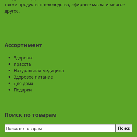
также продукты пчеловодства, эфирные масла и многое
другое.
Ассортимент
Здоровье
Красота
Натуральная медицина
Здоровое питание
Для дома
Подарки
Поиск по товарам
Поиск