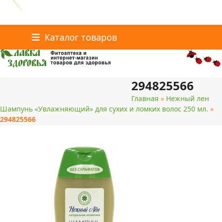
Главная
Статьи о здоровье
Интернет-магазин
Skip
Каталог товаров
Доставка и оплата
Скидки
Контакты
to
content
294825566
поиск
Главная
»
Нежный лен
Шампунь «Увлажняющий» для сухих и ломких волос 250 мл.
»
294825566